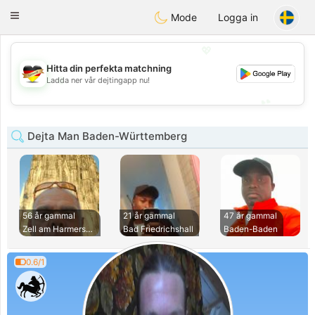
Deutsch
Dating
Toggle
Mode
Logga in
navigation
💖
Hitta din perfekta matchning
💖
Ladda ner vår dejtingapp nu!
💕
💕
Dejta Man Baden-Württemberg
56 år gammal
21 år gammal
47 år gammal
Zell am Harmersbac
Bad Friedrichshall
Baden-Baden
0.6/1