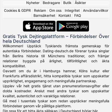
Nyheter
|
Bedragare
|
Butik
|
Åsikter
Cookies & GDPR
|
Reklam
|
Om oss
|
Integritet
|
Användarvillkor
|
Barnsäkerhet
|
Kontakt
|
FAQ
Gratis Tysk Dejtingplattform – Förbindelser Över
hela Deutschland
Willkommen! Upptäck Tysklands främsta gemenskap för
autentiska förbindelser. Dating-deutsch.de förenar tyska singlar
från Berlins historia till Münchens traditioner, och främjar
relationer byggda på ärlighet, tillförlitlighet och äkta
kompatibilitet.
Oavsett om du är i Hamburgs hamnar, Kölns kultur eller
Frankfurts affärsdistrikt, hitta kompatibla tyskar som uppskattar
uppriktighet, engagemang och meningsfulla partnerskap.
Upplev vår helt gratis tjänst utan prenumerationsavgifter eller
dolda kostnader. Anslut med andra tyskar som uppskattar
kvalitet, autenticitet och varaktiga relationer.
Gå med i tusentals tyskar som redan upptäcker meningsfulla
förbindelser genom vår pålitliga plattform.
Din resa för att hitta äkta sällskap i Deutschland börjar här.