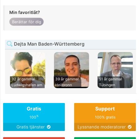
Min favoritlåt?
Berättar för dig
Dejta Man Baden-Württemberg
32 år gammal
39 år gammal
51 år gammal
Ludwigshafen am
Heilbronn
Tübingen
Gratis
Support
%
100
100% gratis
Gratis tjänster
Lyssnande moderatorer