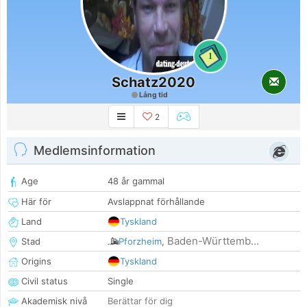
1
Schatz2020
Lång tid
2
Medlemsinformation
Age
48 år gammal
Här för
Avslappnat förhållande
Land
Tyskland
Baden-Württemb...
Stad
Pforzheim
,
Origins
Tyskland
Civil status
Single
Akademisk nivå
Berättar för dig