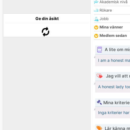
Akademisk nivå
Rökare
Ge din åsikt
Jobb
Mina vänner
Medlem sedan
A lite om mi
I am a honest m
Jag vill att
A honest lady to
Mina kriteri
Inga kriterier ha
Lär känna m