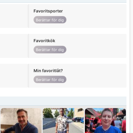
Favoritsporter
Berättar för dig
Favoritkök
Berättar för dig
Min favoritlåt?
Berättar för dig