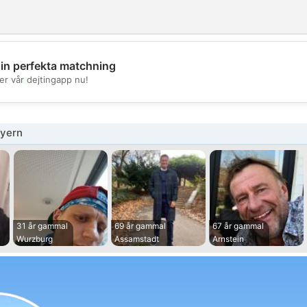
din perfekta matchning
💖
er vår dejtingapp nu!
💕
yern
31 år gammal
69 år gammal
67 år gammal
Wurzburg
Assamstadt
Arnstein