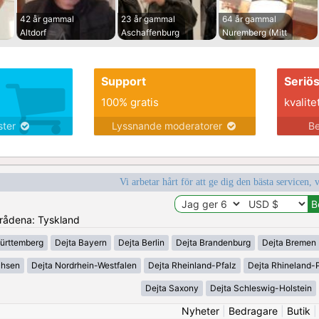
42 år gammal
23 år gammal
64 år gammal
Altdorf
Aschaffenburg
Nuremberg (Mitt
Support
Seriö
100% gratis
kvalite
nster
Lyssnande moderatorer
Be
Vi arbetar hårt för att ge dig den bästa servicen, 
områdena: Tyskland
ürttemberg
Dejta Bayern
Dejta Berlin
Dejta Brandenburg
Dejta Bremen
chsen
Dejta Nordrhein-Westfalen
Dejta Rheinland-Pfalz
Dejta Rhineland-P
Dejta Saxony
Dejta Schleswig-Holstein
Nyheter
|
Bedragare
|
Butik