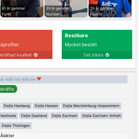
61 år gammal
39 år gammal
35 år gammal
Furth
Nurnberg
Feucht
s
Besökare
tsprofiler
Mycket besökt
kräftad kvalitet
Det bästa
var snäll och stöd oss
Dejta Hamburg
Dejta Hessen
Dejta Mecklenburg-Vorpommern
alatinate
Dejta Saarland
Dejta Sachsen
Dejta Sachsen-Anhalt
Dejta Thüringen
|
Åsikter