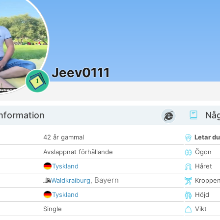
Jeev0111
1
nformation
Någ
42 år gammal
Letar du
Avslappnat förhållande
Ögon
Tyskland
Håret
Bayern
Waldkraiburg
,
Kroppe
Tyskland
Höjd
Single
Vikt