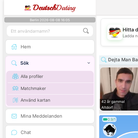
Deutsch
Dating
Berlin 2026-08-08 16:05
Hitta 
Ladda n
Hem
Dejta Man Ba
Sök
Alla profiler
Matchmaker
Använd kartan
42 år gammal
Altdorf
Mina Meddelanden
0.9/1
Chat