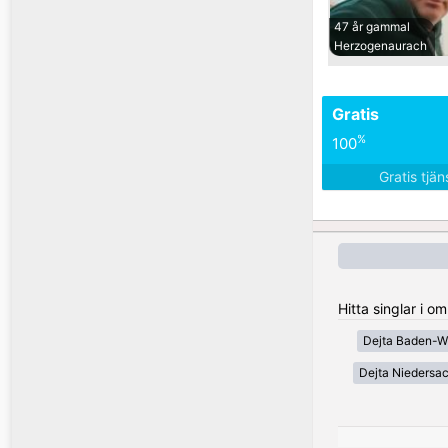
47 år gammal
Herzogenaurach
Gratis
%
100
Gratis tjä
Hitta singlar i 
Dejta Baden-W
Dejta Niedersa