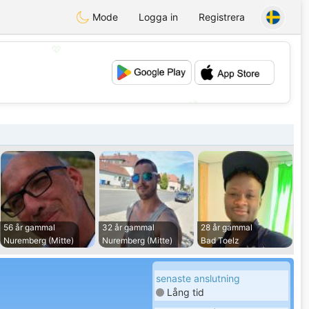
Mode
Logga in
Registrera
💖
💕
56 år gammal
32 år gammal
28 år gammal
Nuremberg (Mitte)
Nuremberg (Mitte)
Bad Toelz
senaste anslutning
Lång tid