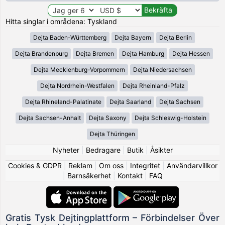
Hitta singlar i områdena: Tyskland
Dejta Baden-Württemberg
Dejta Bayern
Dejta Berlin
Dejta Brandenburg
Dejta Bremen
Dejta Hamburg
Dejta Hessen
Dejta Mecklenburg-Vorpommern
Dejta Niedersachsen
Dejta Nordrhein-Westfalen
Dejta Rheinland-Pfalz
Dejta Rhineland-Palatinate
Dejta Saarland
Dejta Sachsen
Dejta Sachsen-Anhalt
Dejta Saxony
Dejta Schleswig-Holstein
Dejta Thüringen
Nyheter
|
Bedragare
|
Butik
|
Åsikter
Cookies & GDPR
|
Reklam
|
Om oss
|
Integritet
|
Användarvillkor
|
Barnsäkerhet
|
Kontakt
|
FAQ
Gratis Tysk Dejtingplattform – Förbindelser Över