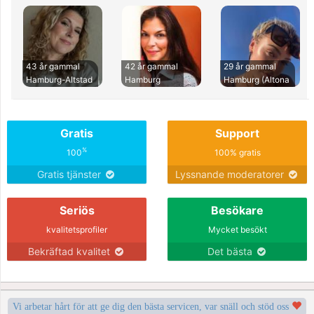
43 år gammal
42 år gammal
29 år gammal
Hamburg-Altstad
Hamburg
Hamburg (Altona
Gratis
Support
%
100
100% gratis
Gratis tjänster
Lyssnande moderatorer
Seriös
Besökare
kvalitetsprofiler
Mycket besökt
Bekräftad kvalitet
Det bästa
Vi arbetar hårt för att ge dig den bästa servicen, var snäll och stöd oss