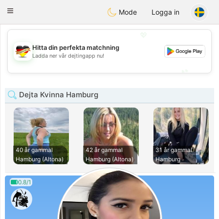
Deutsch
Dating
Toggle
Mode
Logga in
navigation
💖
Hitta din perfekta matchning
💖
Ladda ner vår dejtingapp nu!
💕
💕
Dejta Kvinna Hamburg
40 år gammal
42 år gammal
31 år gammal
Hamburg (Altona)
Hamburg (Altona)
Hamburg
0.8/1