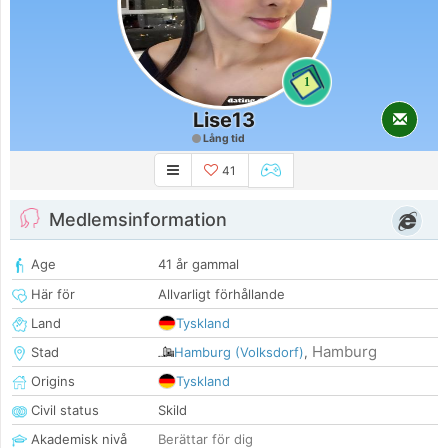
1
Lise13
Lång tid
41
Medlemsinformation
Age
41 år gammal
Här för
Allvarligt förhållande
Land
Tyskland
Hamburg
Stad
Hamburg (Volksdorf)
,
Origins
Tyskland
Civil status
Skild
Akademisk nivå
Berättar för dig