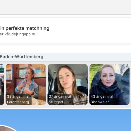
din perfekta matchning
💖
er vår dejtingapp nu!
💕
 Baden-Württemberg
38 år gammal
37 år gammal
43 år gammal
Forchtenberg
Stuttgart
Bischweier