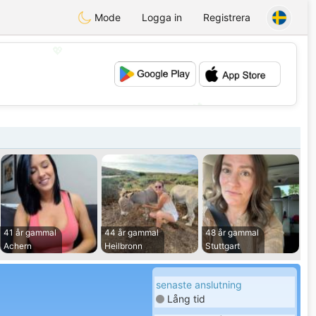
Mode
Logga in
Registrera
💖
💕
41 år gammal
44 år gammal
48 år gammal
Achern
Heilbronn
Stuttgart
senaste anslutning
Lång tid