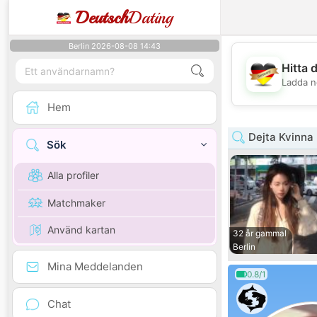
Deutsch
Dating
Berlin 2026-08-08 14:43
Hitta 
Ladda n
Hem
Dejta Kvinna
Sök
Alla profiler
Matchmaker
Använd kartan
32 år gammal
Berlin
Mina Meddelanden
0.8/1
Chat