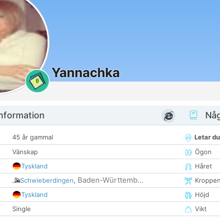
Yannachka
0
nformation
Någ
45 år gammal
Letar du
Vänskap
Ögon
Tyskland
Håret
Baden-Württemb...
Schwieberdingen
,
Kroppe
Tyskland
Höjd
Single
Vikt