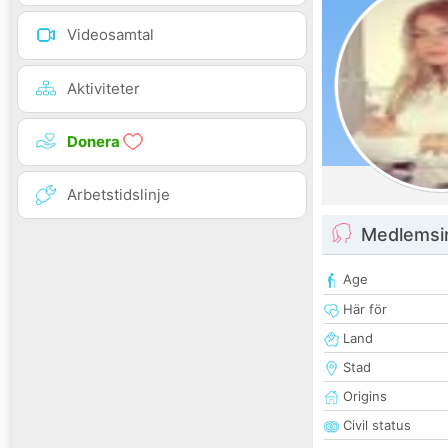
Videosamtal
Aktiviteter
Donera
Arbetstidslinje
Medlemsi
Age
Här för
Land
Stad
Origins
Civil status