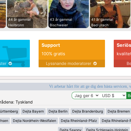
44 år gammal
43 år gammal
41 år gammal
Heilbronn
Bischweier
Bad Urach
Support
Seriö
100% gratis
kvalite
nster
Lyssnande moderatorer
Be
Vi arbetar hårt för att ge dig den bästa servicen, 
områdena: Tyskland
ürttemberg
Dejta Bayern
Dejta Berlin
Dejta Brandenburg
Dejta Bremen
chsen
Dejta Nordrhein-Westfalen
Dejta Rheinland-Pfalz
Dejta Rhineland-P
Dejta Saxony
Dejta Schleswig-Holstein