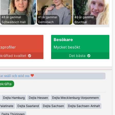
48 år gammal
41 år gammal
49 år gammal
Schwäbisch Hall
Gernsbach
Bruchsal
s
Besökare
tsprofiler
Mycket besökt
kräftad kvalitet
Det bästa
var snäll och stöd oss
Dejta Hamburg
Dejta Hessen
Dejta Mecklenburg-Vorpommern
alatinate
Dejta Saarland
Dejta Sachsen
Dejta Sachsen-Anhalt
Dejta Thüringen