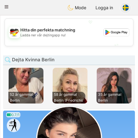
Deutsch
Dating
Toggle
Mode
Logga in
navigation
💖
Hitta din perfekta matchning
💖
Ladda ner vår dejtingapp nu!
💕
💕
Dejta Kvinna Berlin
52 år gammal
58 år gammal
35 år gammal
Berlin
Berlin (Friedrichs
Berlin
0.7/1