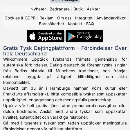
Nyheter
|
Bedragare
|
Butik
|
Åsikter
Cookies & GDPR
|
Reklam
|
Om oss
|
Integritet
|
Användarvillkor
|
Barnsäkerhet
|
Kontakt
|
FAQ
Gratis Tysk Dejtingplattform – Förbindelser Över
hela Deutschland
Willkommen! Upptäck Tysklands främsta gemenskap för
autentiska förbindelser. Dating-deutsch.de förenar tyska singlar
från Berlins historia till Münchens traditioner, och främjar
relationer byggda på ärlighet, tillförlitlighet och äkta
kompatibilitet.
Oavsett om du är i Hamburgs hamnar, Kölns kultur eller
Frankfurts affärsdistrikt, hitta kompatibla tyskar som uppskattar
uppriktighet, engagemang och meningsfulla partnerskap.
Upplev vår helt gratis tjänst utan prenumerationsavgifter eller
dolda kostnader. Anslut med andra tyskar som uppskattar
kvalitet, autenticitet och varaktiga relationer.
Gå med i tusentals tyskar som redan upptäcker meningsfulla
förbindelser genom vår pålitliga plattform.