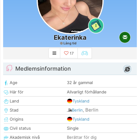
1
Ekaterinka
Lång tid
17
Medlemsinformation
Age
32 år gammal
Här för
Allvarligt förhållande
Land
Tyskland
Berlin
Stad
Berlin
,
Origins
Tyskland
Civil status
Single
Akademisk nivå
Berättar för dig