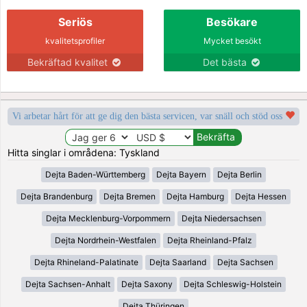
Seriös
Besökare
kvalitetsprofiler
Mycket besökt
Bekräftad kvalitet
Det bästa
Vi arbetar hårt för att ge dig den bästa servicen, var snäll och stöd oss
Hitta singlar i områdena: Tyskland
Dejta Baden-Württemberg
Dejta Bayern
Dejta Berlin
Dejta Brandenburg
Dejta Bremen
Dejta Hamburg
Dejta Hessen
Dejta Mecklenburg-Vorpommern
Dejta Niedersachsen
Dejta Nordrhein-Westfalen
Dejta Rheinland-Pfalz
Dejta Rhineland-Palatinate
Dejta Saarland
Dejta Sachsen
Dejta Sachsen-Anhalt
Dejta Saxony
Dejta Schleswig-Holstein
Dejta Thüringen