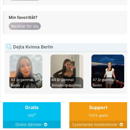
Min favoritlåt?
Berättar för dig
Dejta Kvinna Berlin
43 år gammal
49 år gammal
47 år gammal
Berlin
Annaberg-buchho
Berlin
Gratis
Support
%
100
100% gratis
Gratis tjänster
Lyssnande moderatorer