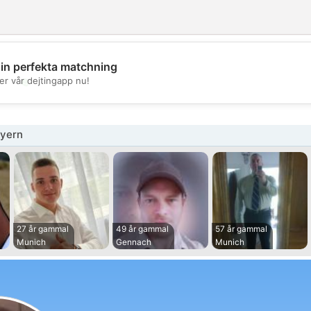
din perfekta matchning
💖
er vår dejtingapp nu!
💕
yern
27 år gammal
49 år gammal
57 år gammal
Munich
Gennach
Munich