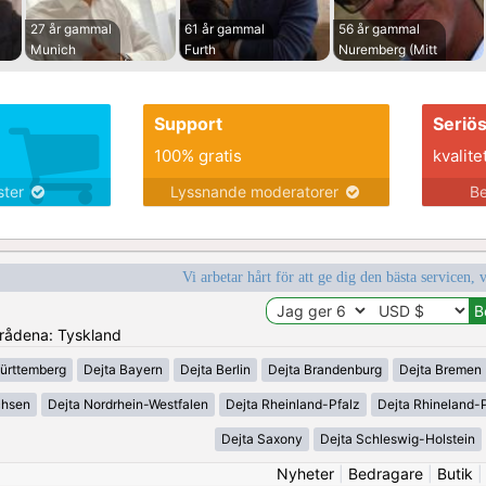
27 år gammal
61 år gammal
56 år gammal
Munich
Furth
Nuremberg (Mitt
Support
Seriö
100% gratis
kvalite
nster
Lyssnande moderatorer
Be
Vi arbetar hårt för att ge dig den bästa servicen, 
områdena: Tyskland
ürttemberg
Dejta Bayern
Dejta Berlin
Dejta Brandenburg
Dejta Bremen
chsen
Dejta Nordrhein-Westfalen
Dejta Rheinland-Pfalz
Dejta Rhineland-P
Dejta Saxony
Dejta Schleswig-Holstein
Nyheter
|
Bedragare
|
Butik