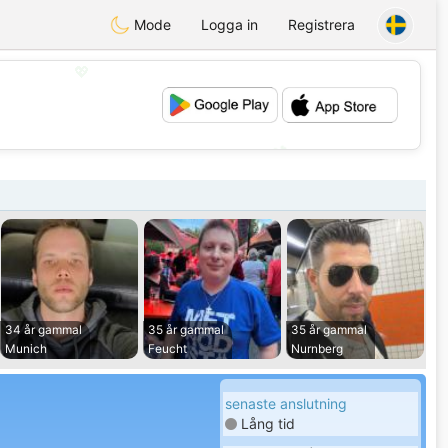
Mode
Logga in
Registrera
💖
💕
34 år gammal
35 år gammal
35 år gammal
Munich
Feucht
Nurnberg
senaste anslutning
Lång tid