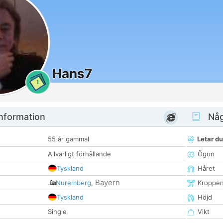
Hans7
1
nformation
Någ
55 år gammal
Letar du
Allvarligt förhållande
Ögon
Tyskland
Håret
Bayern
Nuremberg
,
Kroppe
Tyskland
Höjd
Single
Vikt