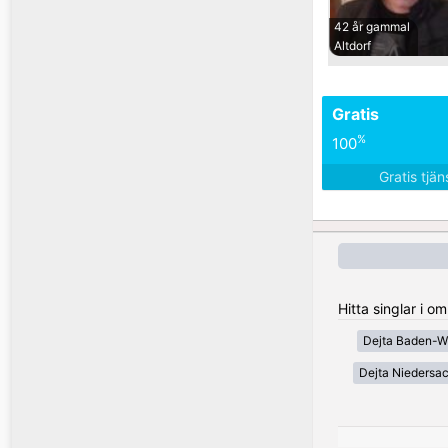
42 år gammal
Altdorf
Gratis
%
100
Gratis tjä
Hitta singlar i 
Dejta Baden-W
Dejta Niedersa