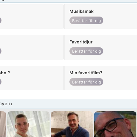
Musiksmak
Berättar för dig
Favoritdjur
Berättar för dig
ohol?
Min favoritfilm?
Berättar för dig
ayern