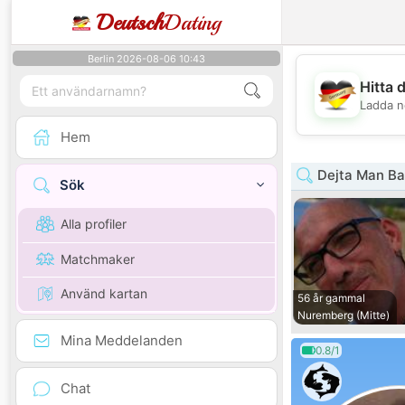
Deutsch
Dating
Berlin 2026-08-06 10:43
Hitta 
Ladda n
Hem
Dejta Man Ba
Sök
Alla profiler
Matchmaker
Använd kartan
56 år gammal
Nuremberg (Mitte)
Mina Meddelanden
0.8/1
Chat