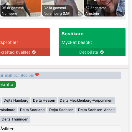
35 år gammal
32 år gammal
67 år gammal
Nurnberg
Nuremberg (Mitt
Arnstein
s
Besökare
tsprofiler
Mycket besökt
kräftad kvalitet
Det bästa
var snäll och stöd oss
Dejta Hamburg
Dejta Hessen
Dejta Mecklenburg-Vorpommern
alatinate
Dejta Saarland
Dejta Sachsen
Dejta Sachsen-Anhalt
Dejta Thüringen
|
Åsikter