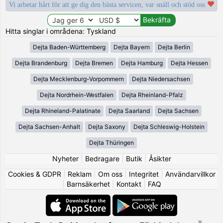
Vi arbetar hårt för att ge dig den bästa servicen, var snäll och stöd oss
Hitta singlar i områdena: Tyskland
Dejta Baden-Württemberg
Dejta Bayern
Dejta Berlin
Dejta Brandenburg
Dejta Bremen
Dejta Hamburg
Dejta Hessen
Dejta Mecklenburg-Vorpommern
Dejta Niedersachsen
Dejta Nordrhein-Westfalen
Dejta Rheinland-Pfalz
Dejta Rhineland-Palatinate
Dejta Saarland
Dejta Sachsen
Dejta Sachsen-Anhalt
Dejta Saxony
Dejta Schleswig-Holstein
Dejta Thüringen
Nyheter
|
Bedragare
|
Butik
|
Åsikter
Cookies & GDPR
|
Reklam
|
Om oss
|
Integritet
|
Användarvillkor
|
Barnsäkerhet
|
Kontakt
|
FAQ