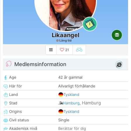
1
Likaangel
Lång tid
21
Medlemsinformation
Age
42 år gammal
Här för
Allvarligt förhållande
Land
Tyskland
Hamburg
Stad
Hamburg
,
Origins
Tyskland
Civil status
Single
Akademisk nivå
Berättar för dig