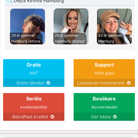
Dejta Kvinna Hamburg
29 år gammal
29 år gammal
42 år gammal
Hamburg (Altona
Hamburg-Altstad
Hamburg
Gratis
Support
%
100
100% gratis
Gratis tjänster
Lyssnande moderatorer
Seriös
Besökare
kvalitetsprofiler
Mycket besökt
Bekräftad kvalitet
Det bästa