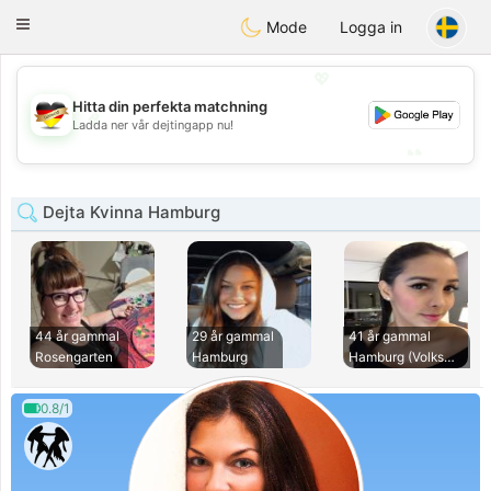
Deutsch
Dating
Toggle
Mode
Logga in
navigation
💖
Hitta din perfekta matchning
💖
Ladda ner vår dejtingapp nu!
💕
💕
Dejta Kvinna Hamburg
44 år gammal
29 år gammal
41 år gammal
Rosengarten
Hamburg
Hamburg (Volksdorf
0.8/1