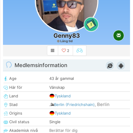
1
Genny83
Lång tid
2
Medlemsinformation
Age
43 år gammal
Här för
Vänskap
Land
Tyskland
Berlin
Stad
Berlin (Friedrichshain)
,
Origins
Tyskland
Civil status
Single
Akademisk nivå
Berättar för dig