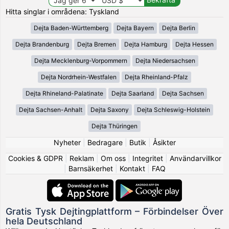
Hitta singlar i områdena: Tyskland
Dejta Baden-Württemberg
Dejta Bayern
Dejta Berlin
Dejta Brandenburg
Dejta Bremen
Dejta Hamburg
Dejta Hessen
Dejta Mecklenburg-Vorpommern
Dejta Niedersachsen
Dejta Nordrhein-Westfalen
Dejta Rheinland-Pfalz
Dejta Rhineland-Palatinate
Dejta Saarland
Dejta Sachsen
Dejta Sachsen-Anhalt
Dejta Saxony
Dejta Schleswig-Holstein
Dejta Thüringen
Nyheter
|
Bedragare
|
Butik
|
Åsikter
Cookies & GDPR
|
Reklam
|
Om oss
|
Integritet
|
Användarvillkor
|
Barnsäkerhet
|
Kontakt
|
FAQ
Gratis Tysk Dejtingplattform – Förbindelser Över
hela Deutschland