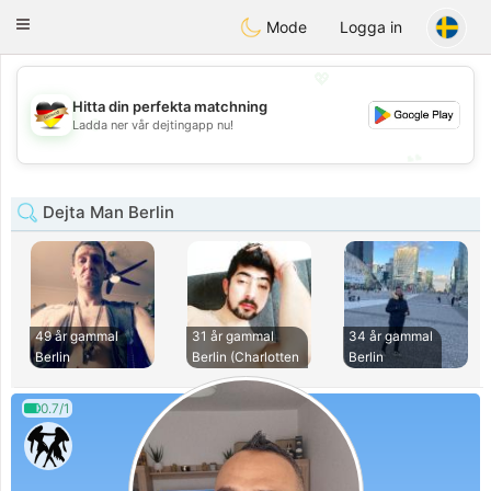
Deutsch
Dating
Toggle
Mode
Logga in
navigation
💖
Hitta din perfekta matchning
💖
Ladda ner vår dejtingapp nu!
💕
💕
Dejta Man Berlin
49 år gammal
31 år gammal
34 år gammal
Berlin
Berlin (Charlotten
Berlin
0.7/1