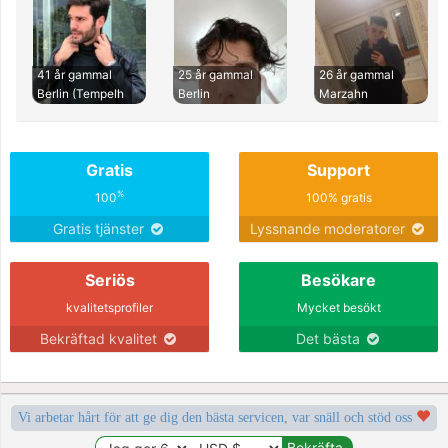
41 år gammal
25 år gammal
26 år gammal
Berlin (Tempelh
Berlin
Marzahn
Gratis
Support
%
100
100% gratis
Gratis tjänster
Lyssnande moderatorer
Seriös
Besökare
kvalitetsprofiler
Mycket besökt
Bekräftad kvalitet
Det bästa
Vi arbetar hårt för att ge dig den bästa servicen, var snäll och stöd oss