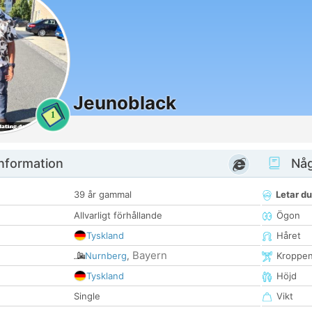
Jeunoblack
1
nformation
Någ
39 år gammal
Letar du
Allvarligt förhållande
Ögon
Tyskland
Håret
Bayern
Nurnberg
,
Kroppe
Tyskland
Höjd
Single
Vikt