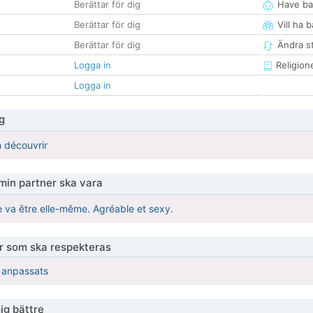
Berättar för dig
Have ba
Berättar för dig
Vill ha 
Berättar för dig
Ändra st
Logga in
Religion
Logga in
g
n découvrir
 min partner ska vara
le va être elle-même. Agréable et sexy.
er som ska respekteras
r anpassats
ig bättre