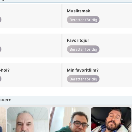
Musiksmak
Berättar för dig
Favoritdjur
Berättar för dig
ohol?
Min favoritfilm?
Berättar för dig
ayern