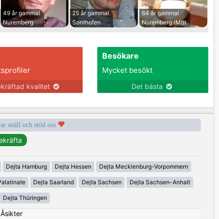
49 år gammal
25 år gammal
64 år gammal
Nuremberg
Sonthofen
Nuremberg (Mitt
s
Besökare
tsprofiler
Mycket besökt
kräftad kvalitet
Det bästa
var snäll och stöd oss
Dejta Hamburg
Dejta Hessen
Dejta Mecklenburg-Vorpommern
alatinate
Dejta Saarland
Dejta Sachsen
Dejta Sachsen-Anhalt
Dejta Thüringen
|
Åsikter