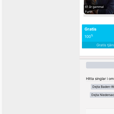
61 år gammal
Furth
Gratis
%
100
Gratis tjä
Hitta singlar i 
Dejta Baden-W
Dejta Niedersa