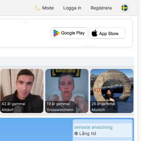
Mode
Logga in
Registrera
💖
💕
42 år gammal
19 år gammal
25 år gammal
Altdorf
Grosswelzheim
Munich
senaste anslutning
Lång tid