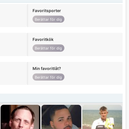
Favoritsporter
Berättar för dig
Favoritkök
Berättar för dig
Min favoritlåt?
Berättar för dig