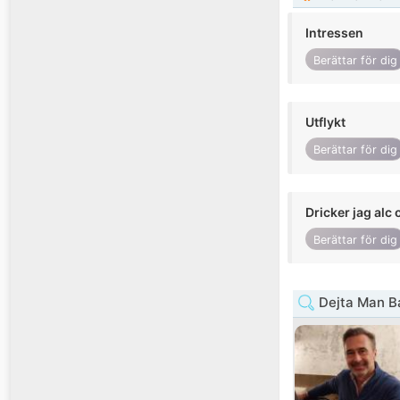
Intressen
Berättar för dig
Utflykt
Berättar för dig
Dricker jag alc 
Berättar för dig
Dejta Man B