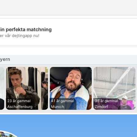
din perfekta matchning
💖
er vår dejtingapp nu!
💕
yern
23 år gammal
41 år gammal
36 år gammal
Aschaffenburg
Munich
Zirndorf