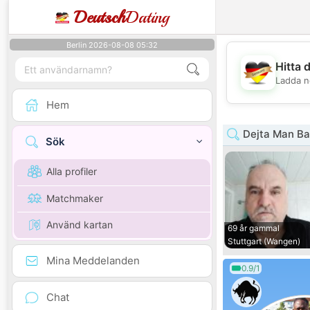
Deutsch
Dating
Berlin 2026-08-08 05:32
Hitta 
Ladda n
Hem
Dejta Man Ba
Sök
Alla profiler
Matchmaker
Använd kartan
69 år gammal
Stuttgart (Wangen)
Mina Meddelanden
0.9/1
Chat