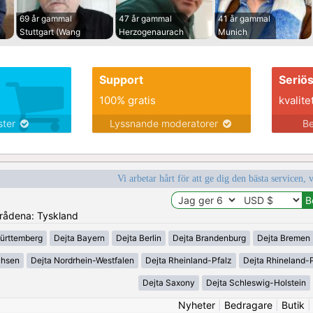
69 år gammal
47 år gammal
41 år gammal
Stuttgart (Wang
Herzogenaurach
Munich
Support
Seriö
100% gratis
kvalite
nster
Lyssnande moderatorer
Be
Vi arbetar hårt för att ge dig den bästa servicen, 
områdena: Tyskland
ürttemberg
Dejta Bayern
Dejta Berlin
Dejta Brandenburg
Dejta Bremen
chsen
Dejta Nordrhein-Westfalen
Dejta Rheinland-Pfalz
Dejta Rhineland-P
Dejta Saxony
Dejta Schleswig-Holstein
Nyheter
|
Bedragare
|
Butik