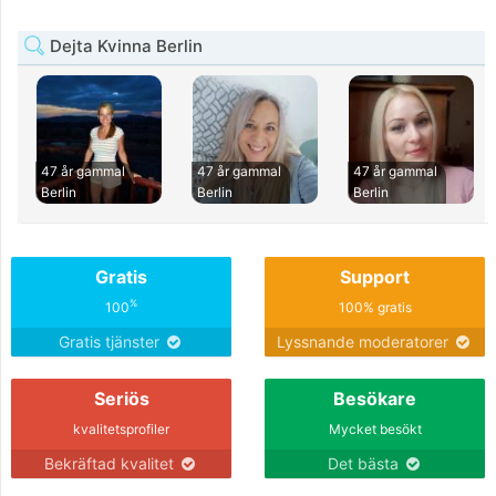
Dejta Kvinna Berlin
47 år gammal
47 år gammal
47 år gammal
Berlin
Berlin
Berlin
Gratis
Support
%
100
100% gratis
Gratis tjänster
Lyssnande moderatorer
Seriös
Besökare
kvalitetsprofiler
Mycket besökt
Bekräftad kvalitet
Det bästa