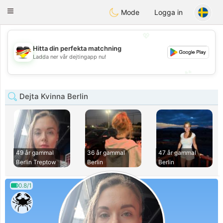
Deutsch
Dating
Toggle
Mode
Logga in
navigation
💖
Hitta din perfekta matchning
💖
Ladda ner vår dejtingapp nu!
💕
💕
Dejta Kvinna Berlin
49 år gammal
36 år gammal
47 år gammal
Berlin Treptow
Berlin
Berlin
0.8/1