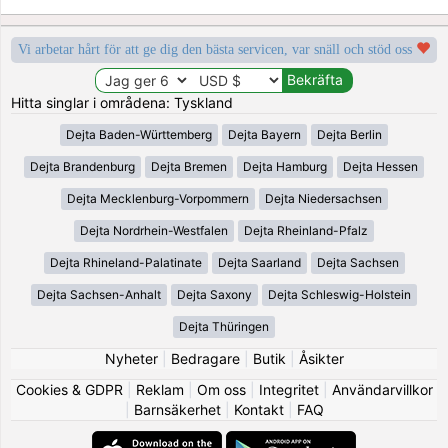
Vi arbetar hårt för att ge dig den bästa servicen, var snäll och stöd oss
Hitta singlar i områdena: Tyskland
Dejta Baden-Württemberg
Dejta Bayern
Dejta Berlin
Dejta Brandenburg
Dejta Bremen
Dejta Hamburg
Dejta Hessen
Dejta Mecklenburg-Vorpommern
Dejta Niedersachsen
Dejta Nordrhein-Westfalen
Dejta Rheinland-Pfalz
Dejta Rhineland-Palatinate
Dejta Saarland
Dejta Sachsen
Dejta Sachsen-Anhalt
Dejta Saxony
Dejta Schleswig-Holstein
Dejta Thüringen
Nyheter
|
Bedragare
|
Butik
|
Åsikter
Cookies & GDPR
|
Reklam
|
Om oss
|
Integritet
|
Användarvillkor
|
Barnsäkerhet
|
Kontakt
|
FAQ