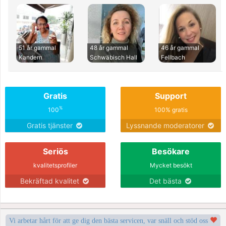
51 år gammal
48 år gammal
46 år gammal
Kandern
Schwäbisch Hall
Fellbach
Gratis
Support
%
100
100% gratis
Gratis tjänster
Lyssnande moderatorer
Seriös
Besökare
kvalitetsprofiler
Mycket besökt
Bekräftad kvalitet
Det bästa
Vi arbetar hårt för att ge dig den bästa servicen, var snäll och stöd oss