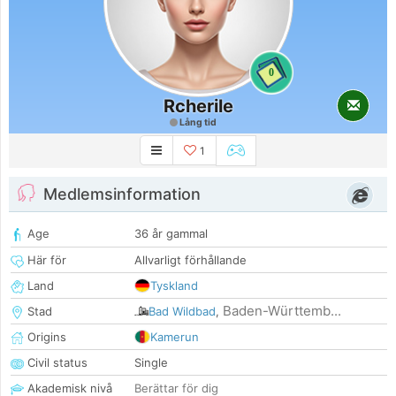
0
Rcherile
Lång tid
1
Medlemsinformation
Age
36 år gammal
Här för
Allvarligt förhållande
Land
Tyskland
Baden-Württemb...
Stad
Bad Wildbad
,
Origins
Kamerun
Civil status
Single
Akademisk nivå
Berättar för dig