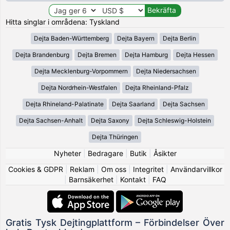
Hitta singlar i områdena: Tyskland
Dejta Baden-Württemberg
Dejta Bayern
Dejta Berlin
Dejta Brandenburg
Dejta Bremen
Dejta Hamburg
Dejta Hessen
Dejta Mecklenburg-Vorpommern
Dejta Niedersachsen
Dejta Nordrhein-Westfalen
Dejta Rheinland-Pfalz
Dejta Rhineland-Palatinate
Dejta Saarland
Dejta Sachsen
Dejta Sachsen-Anhalt
Dejta Saxony
Dejta Schleswig-Holstein
Dejta Thüringen
Nyheter
|
Bedragare
|
Butik
|
Åsikter
Cookies & GDPR
|
Reklam
|
Om oss
|
Integritet
|
Användarvillkor
|
Barnsäkerhet
|
Kontakt
|
FAQ
Gratis Tysk Dejtingplattform – Förbindelser Över