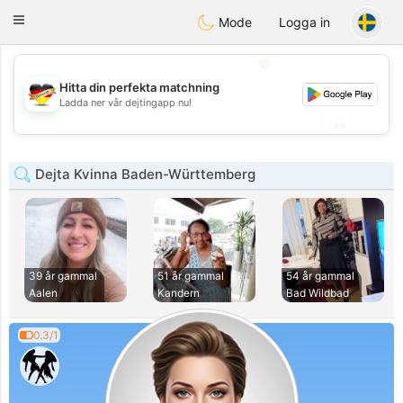
Deutsch
Dating
Toggle
Mode
Logga in
navigation
💖
Hitta din perfekta matchning
💖
Ladda ner vår dejtingapp nu!
💕
💕
Dejta Kvinna Baden-Württemberg
39 år gammal
51 år gammal
54 år gammal
Aalen
Kandern
Bad Wildbad
0.3/1