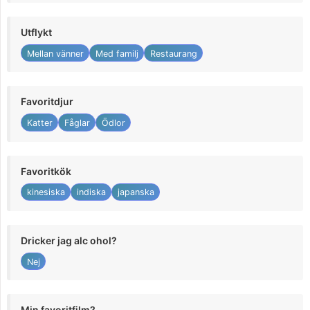
Utflykt
Mellan vänner
Med familj
Restaurang
Favoritdjur
Katter
Fåglar
Ödlor
Favoritkök
kinesiska
indiska
japanska
Dricker jag alc ohol?
Nej
Min favoritfilm?