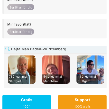
Berättar för dig
Min favoritlåt?
Berättar för dig
Dejta Man Baden-Württemberg
71 år gammal
54 år gammal
41 år gammal
Stuttgart
Mannheim
Stuttgart
Gratis
Support
%
100
100% gratis