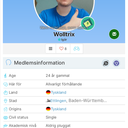
0
Wenn nicht jetzt, wann dann :)
Wolltrix
Igår
8
Medlemsinformation
Age
24 år gammal
Här för
Allvarligt förhållande
Land
Tyskland
Baden-Württemb...
Stad
Ettlingen
,
Origins
Tyskland
Civil status
Single
Akademisk nivå
Aldrig pluggat