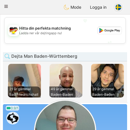
Deutsch
Dating
Toggle
Mode
Logga in
navigation
💖
Hitta din perfekta matchning
💖
Ladda ner vår dejtingapp nu!
💕
💕
Dejta Man Baden-Württemberg
21 år gammal
49 år gammal
29 år gammal
Bad Friedrichshall
Baden-Baden
Baden-Baden
0.9/1