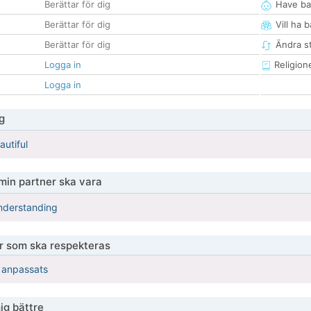
Berättar för dig
Have ba
Berättar för dig
Vill ha 
Berättar för dig
Ändra st
Logga in
Religion
Logga in
g
autiful
 min partner ska vara
understanding
er som ska respekteras
r anpassats
ig bättre