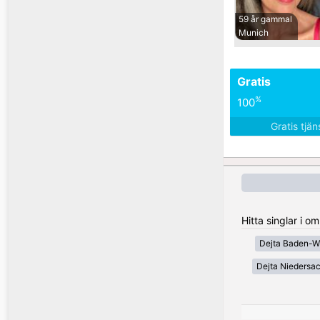
59 år gammal
Munich
Gratis
%
100
Gratis tjä
Hitta singlar i 
Dejta Baden-W
Dejta Niedersa