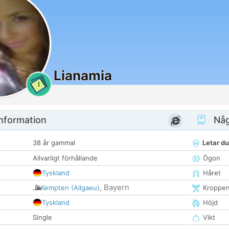
Lianamia
1
nformation
Någ
38 år gammal
Letar du
Allvarligt förhållande
Ögon
Tyskland
Håret
Bayern
Kempten (Allgaeu)
,
Kroppe
Tyskland
Höjd
Single
Vikt