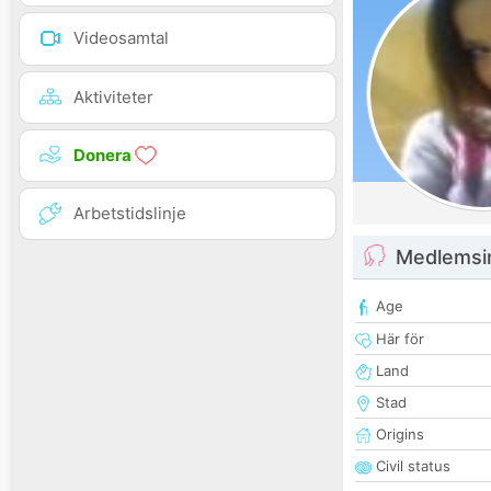
Videosamtal
Aktiviteter
Donera
Arbetstidslinje
Medlemsi
Age
Här för
Land
Stad
Origins
Civil status