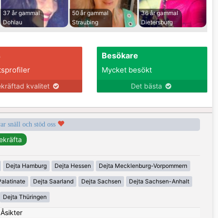
37 år gammal
50 år gammal
36 år gammal
Dohlau
Straubing
Dietersburg
s
Besökare
tsprofiler
Mycket besökt
kräftad kvalitet
Det bästa
var snäll och stöd oss
Dejta Hamburg
Dejta Hessen
Dejta Mecklenburg-Vorpommern
alatinate
Dejta Saarland
Dejta Sachsen
Dejta Sachsen-Anhalt
Dejta Thüringen
|
Åsikter