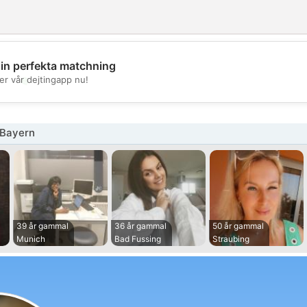
din perfekta matchning
💖
er vår dejtingapp nu!
💕
 Bayern
39 år gammal
36 år gammal
50 år gammal
Munich
Bad Fussing
Straubing