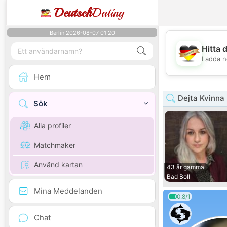
Deutsch
Dating
Berlin 2026-08-07 01:20
Hitta 
Ladda n
Hem
Dejta Kvinna
Sök
Alla profiler
Matchmaker
Använd kartan
43 år gammal
Bad Boll
Mina Meddelanden
0.8/1
Chat