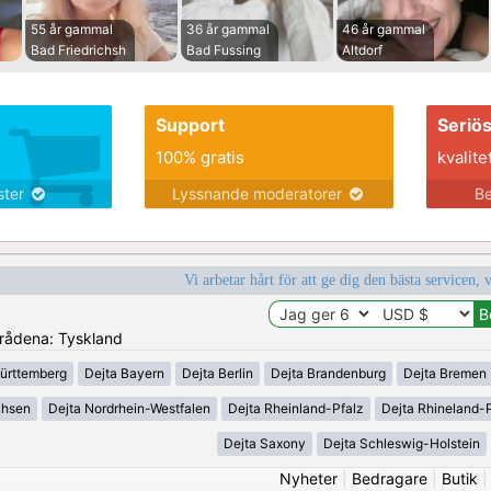
55 år gammal
36 år gammal
46 år gammal
Bad Friedrichsh
Bad Fussing
Altdorf
Support
Seriö
100% gratis
kvalite
nster
Lyssnande moderatorer
Be
Vi arbetar hårt för att ge dig den bästa servicen, 
områdena: Tyskland
ürttemberg
Dejta Bayern
Dejta Berlin
Dejta Brandenburg
Dejta Bremen
chsen
Dejta Nordrhein-Westfalen
Dejta Rheinland-Pfalz
Dejta Rhineland-P
Dejta Saxony
Dejta Schleswig-Holstein
Nyheter
|
Bedragare
|
Butik