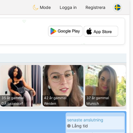
Mode
Logga in
Registrera
💖
💕
35 år gammal
42 år gammal
37 år gammal
DÃ¼sseldorf
Weiden
Munich
senaste anslutning
Lång tid