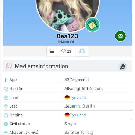
2
Bea123
Lång tid
23
Medlemsinformation
Age
43 år gammal
Här för
Allvarligt förhållande
Land
Tyskland
Berlin
Stad
Berlin
,
Origins
Tyskland
Civil status
Single
Akademisk nivå
Berättar för dig