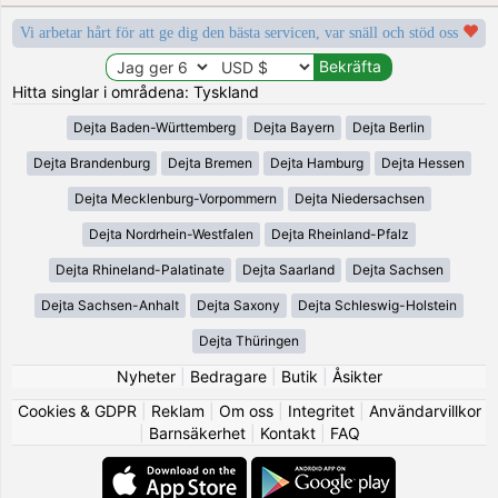
Vi arbetar hårt för att ge dig den bästa servicen, var snäll och stöd oss
Hitta singlar i områdena: Tyskland
Dejta Baden-Württemberg
Dejta Bayern
Dejta Berlin
Dejta Brandenburg
Dejta Bremen
Dejta Hamburg
Dejta Hessen
Dejta Mecklenburg-Vorpommern
Dejta Niedersachsen
Dejta Nordrhein-Westfalen
Dejta Rheinland-Pfalz
Dejta Rhineland-Palatinate
Dejta Saarland
Dejta Sachsen
Dejta Sachsen-Anhalt
Dejta Saxony
Dejta Schleswig-Holstein
Dejta Thüringen
Nyheter
|
Bedragare
|
Butik
|
Åsikter
Cookies & GDPR
|
Reklam
|
Om oss
|
Integritet
|
Användarvillkor
|
Barnsäkerhet
|
Kontakt
|
FAQ