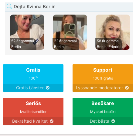
Dejta Kvinna Berlin
52 år gammal
22 år gammal
58 år gammal
Berlin
Berlin
Berlin (Friedri
Gratis
Support
%
100
100% gratis
Gratis tjänster
Lyssnande moderatorer
Seriös
Besökare
kvalitetsprofiler
Mycket besökt
Bekräftad kvalitet
Det bästa