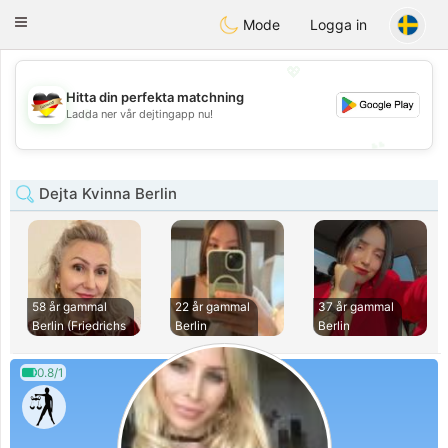
Deutsch
Dating
Toggle
Mode
Logga in
navigation
💖
Hitta din perfekta matchning
💖
Ladda ner vår dejtingapp nu!
💕
💕
Dejta Kvinna Berlin
58 år gammal
22 år gammal
37 år gammal
Berlin (Friedrichs
Berlin
Berlin
0.8/1