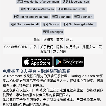
遇到 Mecklenburg-Vorpommern
遇到 Niedersachsen
遇到 Nordrhein-Westfalen
遇到 Rheinland-Pfalz
遇到 Rhineland-Palatinate
遇到 Saarland
遇到 Sachsen
遇到 Sachsen-Anhalt
遇到 Saxony
遇到 Schleswig-Holstein
遇到 Thüringen
新闻
|
诈骗者
|
商店
|
意见
Cookie和GDPR
|
广告
|
关于我们
|
隐私
|
使用条款
|
儿童安全
|
联
系我们
|
常见问题
免费德国交友平台 - 跨越德国的联系
Willkommen! 发现德国领先的真挚联系社区。Dating-deutsch.de汇
集从柏林历史到慕尼黑传统的德国单身人士，促进建立在诚实、可靠
和真正兼容性基础上的关系。
无论您身在汉堡港口、科隆文化区还是法兰克福商业区，都能找到欣
赏真诚、承诺和有意义伙伴关系的兼容德国人。
体验我们完全免费的服务，无订阅费或隐藏成本。与其他欣赏质量、
真实性和持久关系的德国人联系。