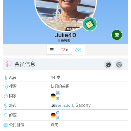
2
Julie40
長時間
8
会员信息
Age
44 岁
搜索
认真的关系
德
国家
國
Saxony
城市
Bernsdorf
,
德
起源
國
公民身份
鳏夫