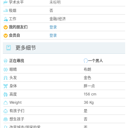
学术水平
未标明
吸烟
否
工作
金融/经济
我的朋友们
登录
会员自
登录
更多细节
正在尋找
一个男人
眼睛
布朗
头发
金色
身体
胖一点
高度
156 cm
Weight
36 Kg
有孩子们
是
想生孩子
否
改变城市/国家的爱
否