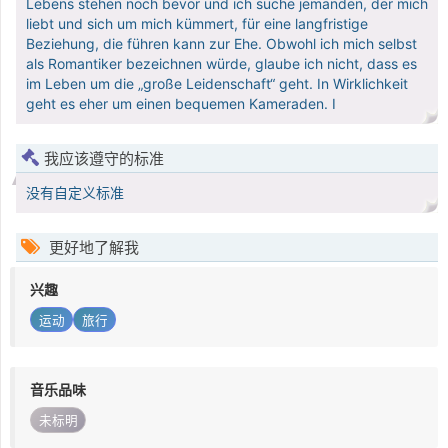
Lebens stehen noch bevor und ich suche jemanden, der mich
liebt und sich um mich kümmert, für eine langfristige
Beziehung, die führen kann zur Ehe. Obwohl ich mich selbst
als Romantiker bezeichnen würde, glaube ich nicht, dass es
im Leben um die „große Leidenschaft“ geht. In Wirklichkeit
geht es eher um einen bequemen Kameraden. I
我应该遵守的标准
没有自定义标准
更好地了解我
兴趣
运动
旅行
音乐品味
未标明