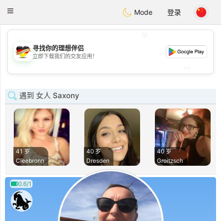
Deutsch
Dating
Toggle
Mode
登录
navigation
💖
寻找你的理想伴侣
💖
立即下载我们的交友应用！
💕
💕
遇到 女人 Saxony
41 岁
40 岁
40 岁
Cleebronn
Dresden
Groitzsch
0.6/1