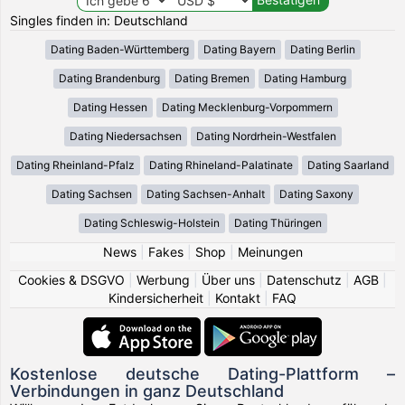
Singles finden in: Deutschland
Dating Baden-Württemberg
Dating Bayern
Dating Berlin
Dating Brandenburg
Dating Bremen
Dating Hamburg
Dating Hessen
Dating Mecklenburg-Vorpommern
Dating Niedersachsen
Dating Nordrhein-Westfalen
Dating Rheinland-Pfalz
Dating Rhineland-Palatinate
Dating Saarland
Dating Sachsen
Dating Sachsen-Anhalt
Dating Saxony
Dating Schleswig-Holstein
Dating Thüringen
News
|
Fakes
|
Shop
|
Meinungen
Cookies & DSGVO
|
Werbung
|
Über uns
|
Datenschutz
|
AGB
|
Kindersicherheit
|
Kontakt
|
FAQ
Kostenlose deutsche Dating-Plattform –
Verbindungen in ganz Deutschland