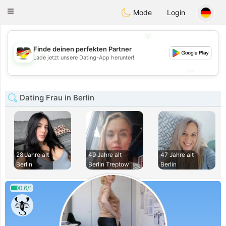
Deutsch
Dating
Toggle
Mode
Login
navigation
💖
Finde deinen perfekten Partner
💖
Lade jetzt unsere Dating-App herunter!
💕
💕
Dating Frau in Berlin
28 Jahre alt
49 Jahre alt
47 Jahre alt
Berlin
Berlin Treptow
Berlin
0.6/1