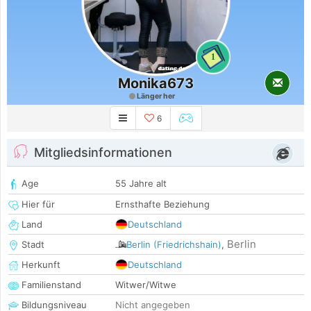
1
Monika673
Länger her
6
Mitgliedsinformationen
Age
55 Jahre alt
Hier für
Ernsthafte Beziehung
Land
Deutschland
Berlin
Stadt
Berlin (Friedrichshain)
,
Herkunft
Deutschland
Familienstand
Witwer/Witwe
Bildungsniveau
Nicht angegeben