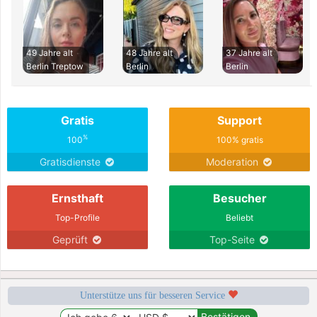
49 Jahre alt
48 Jahre alt
37 Jahre alt
Berlin Treptow
Berlin
Berlin
Gratis
Support
%
100
100% gratis
Gratisdienste
Moderation
Ernsthaft
Besucher
Top-Profile
Beliebt
Geprüft
Top-Seite
Unterstütze uns für besseren Service