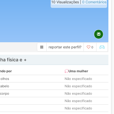
10 Visualizações |
0 Comentários
reportar este perfil?
0
a física e +
ndo por
Uma mulher
 olhos
Não especificado
cabelo
Não especificado
 corpo
Não especificado
Não especificado
Não especificado