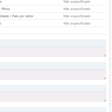
os
Não especificado
 filhos
Não especificado
idade / País por amor
Não especificado
o
Não especificado