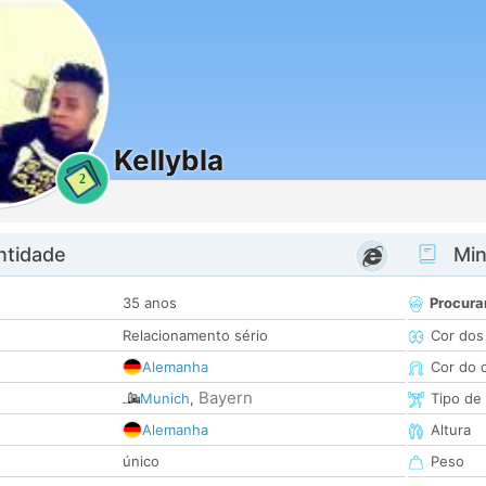
Kellybla
2
ntidade
Minh
35 anos
Procura
Relacionamento sério
Cor dos
Alemanha
Cor do 
Bayern
Munich
,
Tipo de
Alemanha
Altura
único
Peso