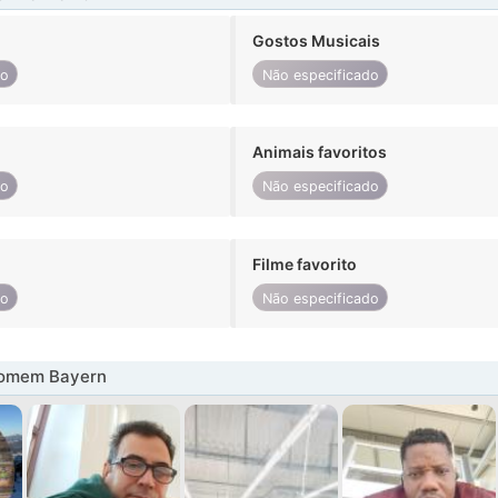
Gostos Musicais
do
Não especificado
Animais favoritos
do
Não especificado
Filme favorito
do
Não especificado
homem Bayern