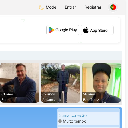
Mode
Entrar
Registrar
💖
💕
61 anos
69 anos
28 anos
Furth
Assamstadt
Bad Toelz
última conexão
Muito tempo