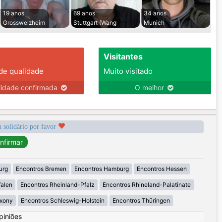
19 anos
69 anos
34 anos
Grosswelzheim
Stuttgart (Wang
Munich
Visitantes
 de qualidade
Muito visitado
lidade confirmada
O melhor
a solidário por favor
urg
Encontros Bremen
Encontros Hamburg
Encontros Hessen
falen
Encontros Rheinland-Pfalz
Encontros Rhineland-Palatinate
axony
Encontros Schleswig-Holstein
Encontros Thüringen
piniões