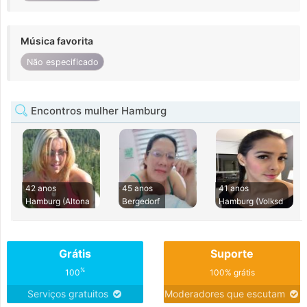
Música favorita
Não especificado
Encontros mulher Hamburg
42 anos
45 anos
41 anos
Hamburg (Altona
Bergedorf
Hamburg (Volksd
Grátis
Suporte
%
100
100% grátis
Serviços gratuitos
Moderadores que escutam