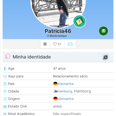
3
Patricia46
Muito tempo
17
Minha identidade
Age
47 anos
Aqui para
Relacionamento sério
País
Alemanha
Hamburg
Cidade
Hamburg
,
Origem
Alemanha
Estado Civil
único
Nível Acadêmico
Não especificado