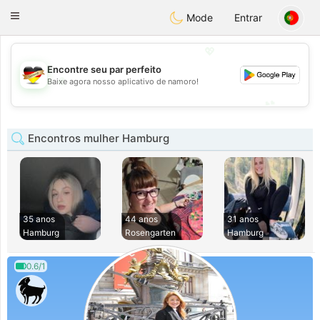
Deutsch
Dating
Toggle
Mode
Entrar
navigation
💖
Encontre seu par perfeito
💖
Baixe agora nosso aplicativo de namoro!
💕
💕
Encontros mulher Hamburg
35 anos
44 anos
31 anos
Hamburg
Rosengarten
Hamburg
0.6/1