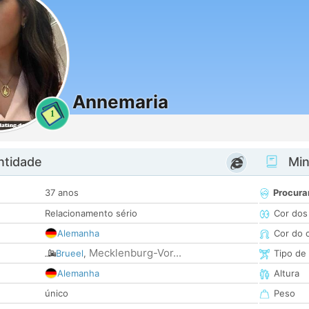
Annemaria
1
ntidade
Minh
37 anos
Procura
Relacionamento sério
Cor dos
Alemanha
Cor do 
Mecklenburg-Vor...
Brueel
,
Tipo de
Alemanha
Altura
único
Peso