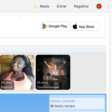
Mode
Entrar
Registrar
💖
💕
36 anos
45 anos
Rostock
Trinwillershagen
última conexão
Muito tempo