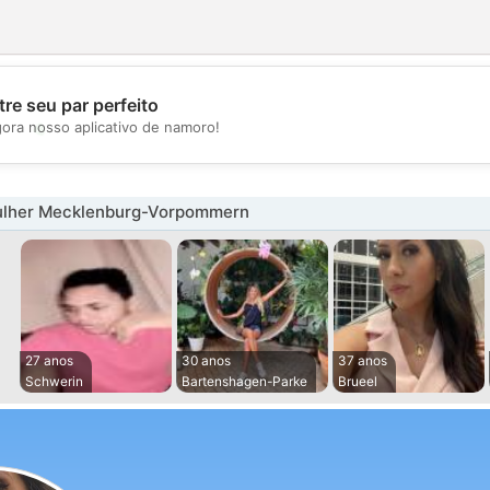
re seu par perfeito
💖
gora nosso aplicativo de namoro!
💕
ulher Mecklenburg-Vorpommern
27 anos
30 anos
37 anos
Schwerin
Bartenshagen-Parke
Brueel