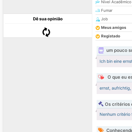
Nível Acadêmico
Fumar
Dê sua opinião
Job
Meus amigos
Registado
um pouco s
Ich bin eine ern
O que eu es
ernst, aufrichtig
Os critérios
Nenhum critério 
Conhecendo