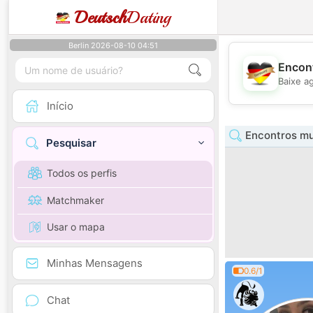
Deutsch
Dating
Berlin 2026-08-10 04:51
Encont
Baixe a
Início
Encontros m
Pesquisar
Todos os perfis
Matchmaker
Usar o mapa
Minhas Mensagens
0.6/1
Chat