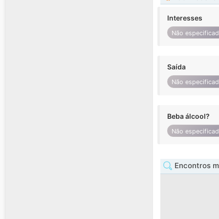
Interesses
Não especifica
Saída
Não especifica
Beba álcool?
Não especifica
Encontros m