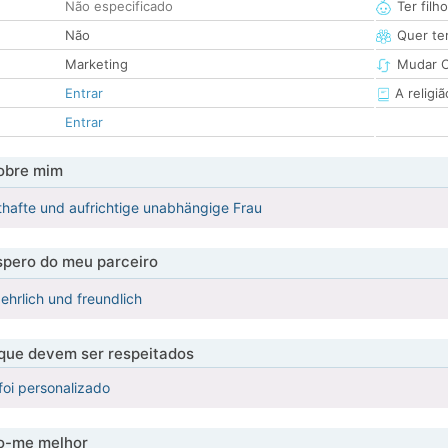
Não especificado
Ter filh
Não
Quer ter
Marketing
Mudar C
Entrar
A religiã
Entrar
obre mim
sthafte und aufrichtige unabhängige Frau
pero do meu parceiro
, ehrlich und freundlich
 que devem ser respeitados
foi personalizado
-me melhor