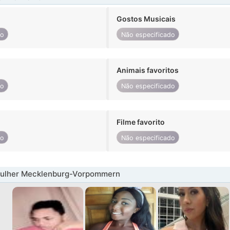
Gostos Musicais
do
Não especificado
Animais favoritos
do
Não especificado
Filme favorito
do
Não especificado
ulher Mecklenburg-Vorpommern