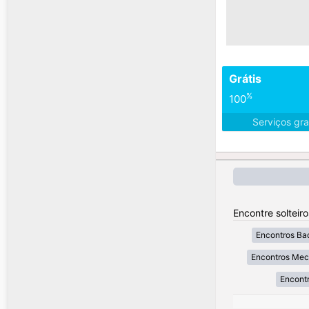
Grátis
%
100
Serviços gra
Encontre solteir
Encontros Ba
Encontros Mec
Encontr