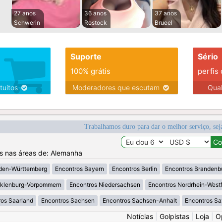
27 anos
36 anos
37 anos
Schwerin
Rostock
Brueel
Suporte
Sério
100% grátis
perfis
tuitos
Moderadores que escutam
Qua
Trabalhamos duro para dar o melhor serviço, sej
os nas áreas de: Alemanha
den-Württemberg
Encontros Bayern
Encontros Berlin
Encontros Brandenb
klenburg-Vorpommern
Encontros Niedersachsen
Encontros Nordrhein-West
os Saarland
Encontros Sachsen
Encontros Sachsen-Anhalt
Encontros S
Notícias
|
Golpistas
|
Loja
|
O