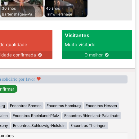
30 anos
45 anos
Bartenshagen-Pa
Trinwillershage
Visitantes
 de qualidade
Muito visitado
lidade confirmada
O melhor
a solidário por favor
urg
Encontros Bremen
Encontros Hamburg
Encontros Hessen
falen
Encontros Rheinland-Pfalz
Encontros Rhineland-Palatinate
axony
Encontros Schleswig-Holstein
Encontros Thüringen
piniões