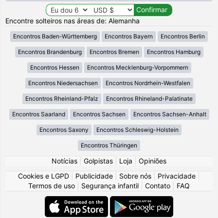
Encontre solteiros nas áreas de: Alemanha
Encontros Baden-Württemberg
Encontros Bayern
Encontros Berlin
Encontros Brandenburg
Encontros Bremen
Encontros Hamburg
Encontros Hessen
Encontros Mecklenburg-Vorpommern
Encontros Niedersachsen
Encontros Nordrhein-Westfalen
Encontros Rheinland-Pfalz
Encontros Rhineland-Palatinate
Encontros Saarland
Encontros Sachsen
Encontros Sachsen-Anhalt
Encontros Saxony
Encontros Schleswig-Holstein
Encontros Thüringen
Notícias
|
Golpistas
|
Loja
|
Opiniões
Cookies e LGPD
|
Publicidade
|
Sobre nós
|
Privacidade
|
Termos de uso
|
Segurança infantil
|
Contato
|
FAQ