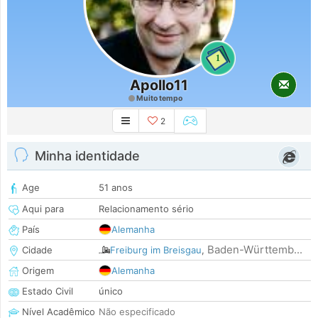
1
Apollo11
Muito tempo
2
Minha identidade
Age
51 anos
Aqui para
Relacionamento sério
País
Alemanha
Baden-Württemb...
Cidade
Freiburg im Breisgau
,
Origem
Alemanha
Estado Civil
único
Nível Acadêmico
Não especificado