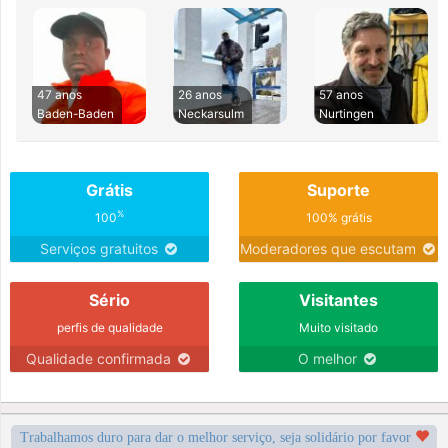
47 anos
26 anos
57 anos
Baden-Baden
Neckarsulm
Nurtingen
Grátis
Suporte
%
100
100% grátis
Serviços gratuitos
Moderadores que escutam
Sério
Visitantes
perfis de qualidade
Muito visitado
Qualidade confirmada
O melhor
Trabalhamos duro para dar o melhor serviço, seja solidário por favor