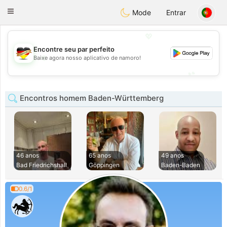
Deutsch
Dating
Toggle
Mode
Entrar
navigation
💖
Encontre seu par perfeito
💖
Baixe agora nosso aplicativo de namoro!
💕
💕
Encontros homem Baden-Württemberg
46 anos
65 anos
49 anos
Bad Friedrichshall
Göppingen
Baden-Baden
0.6/1