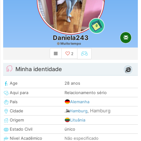
0
Daniela243
Muito tempo
2
Minha identidade
Age
28 anos
Aqui para
Relacionamento sério
País
Alemanha
Hamburg
Cidade
Hamburg
,
Origem
Lituânia
Estado Civil
único
Nível Acadêmico
Não especificado