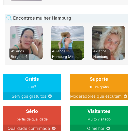
Encontros mulher Hamburg
45 anos
40 anos
47 anos
Bergedorf
Hamburg (Altona
Hamburg
Grátis
Suporte
%
100
100% grátis
Serviços gratuitos
Moderadores que escutam
Sério
Visitantes
perfis de qualidade
Muito visitado
Qualidade confirmada
O melhor