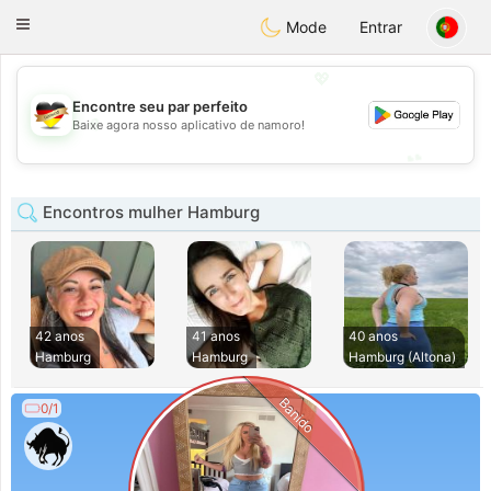
Deutsch
Dating
Toggle
Mode
Entrar
navigation
💖
Encontre seu par perfeito
💖
Baixe agora nosso aplicativo de namoro!
💕
💕
Encontros mulher Hamburg
42 anos
41 anos
40 anos
Hamburg
Hamburg
Hamburg (Altona)
Banido
0/1