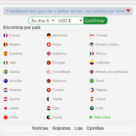
Trabalhamos duro para dar o melhor serviço, seja solidário por favor
Encontros por país
França
Alemanha
Canadá
Bélgica
Suíça
Estados Unidos
Espanha
Inglaterra
México
Itália
Portugal
Colômbia
Suécia
Desabilitado
Animais de estimação
Austrália
Marrocos
Brasil
Holanda
Tunísia
Filipinas
Áustria
Argélia
Líbano
Japão
Egito
Golfo
China
Kuwait
Toda a lista
Notícias
|
Golpistas
|
Loja
|
Opiniões