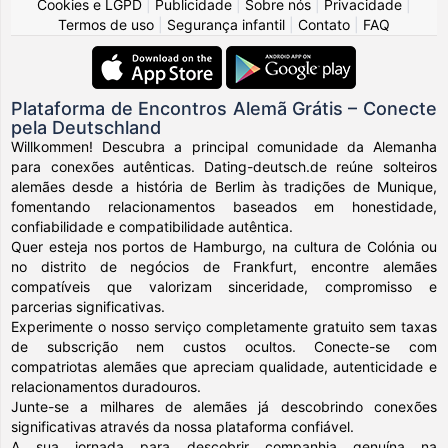
Cookies e LGPD
|
Publicidade
|
Sobre nós
|
Privacidade
|
Termos de uso
|
Segurança infantil
|
Contato
|
FAQ
Plataforma de Encontros Alemã Grátis – Conecte
pela Deutschland
Willkommen! Descubra a principal comunidade da Alemanha
para conexões autênticas. Dating-deutsch.de reúne solteiros
alemães desde a história de Berlim às tradições de Munique,
fomentando relacionamentos baseados em honestidade,
confiabilidade e compatibilidade autêntica.
Quer esteja nos portos de Hamburgo, na cultura de Colónia ou
no distrito de negócios de Frankfurt, encontre alemães
compatíveis que valorizam sinceridade, compromisso e
parcerias significativas.
Experimente o nosso serviço completamente gratuito sem taxas
de subscrição nem custos ocultos. Conecte-se com
compatriotas alemães que apreciam qualidade, autenticidade e
relacionamentos duradouros.
Junte-se a milhares de alemães já descobrindo conexões
significativas através da nossa plataforma confiável.
A sua jornada para descobrir companhia genuína na