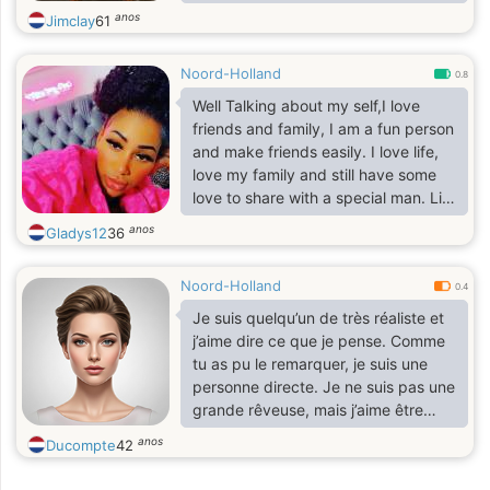
spontaneous but can also be a
anos
Jimclay
61
planner. I'm divorced and looking to
find a genuine connection. I enjoy a
Noord-Holland
calm and peaceful lifestyle, and
0.8
when I'm not outside, I love to read
Well Talking about my self,I love
and try new recipes. My main goal is
friends and family, I am a fun person
to find a partner who shares similar
and make friends easily. I love life,
values and can appreciate the joys
love my family and still have some
of a simple, loving life. I am ready to
love to share with a special man. Life
re-enter life.
can be lonely without someone
anos
Gladys12
36
Noord-Holland
0.4
Je suis quelqu’un de très réaliste et
j’aime dire ce que je pense. Comme
tu as pu le remarquer, je suis une
personne directe. Je ne suis pas une
grande rêveuse, mais j’aime être
consciente de ma situation et
anos
Ducompte
42
m’exprimer avec sincérité pour être
comprise honnêtement. J’aime vivre