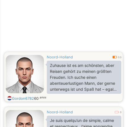
à mon rythme : quand il faut
travailler, je le fais sérieusement, et
quand je peux me reposer, je prends
ce temps sans culpabiliser.
Noord-Holland
0.3
Zuhause ist es am schönsten, aber
Reisen gehört zu meinen größten
Freuden. Ich suche einen
abenteuerlustigen Mann, der gerne
unterwegs ist und Spaß hat – egal
was. Ich bin immer daran
anos
Gordon6782
60
interessiert, Neues zu entdecken.
Ich suche jemanden, der spontan ist,
Noord-Holland
gerne spontan seine Sachen packt
0
und loszieht, aber auch mal
Je suis quelqu’un de simple, calme
entspannen und einen Film schauen
et respectueux. J’aime apprendre