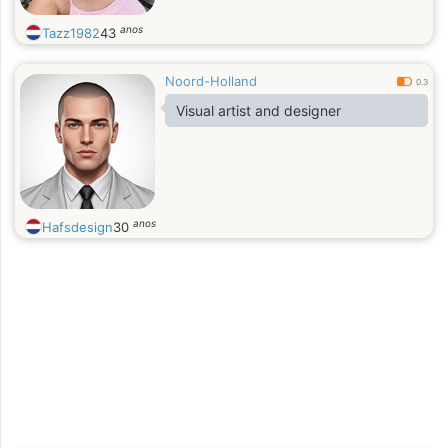
anos
Tazz1982
43
Noord-Holland
0.3
Visual artist and designer
anos
Hafsdesign
30