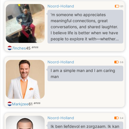
Noord-Holland
0.1
'm someone who appreciates
meaningful connections, great
conversations, and shared laughter.
I believe life is better when we have
people to explore it with—whether
through deep discussions,
anos
7inches
45
spontaneous adventures, or quiet
moments of understanding. I'm
Noord-Holland
looking for someone who values
0.6
honesty, warmth, and excitement in
I am a simple man and I am caring
building something truly special.
man
anos
Markjzee
61
Noord-Holland
0.4
Ik ben liefdevol en zorgzaam. Ik kan