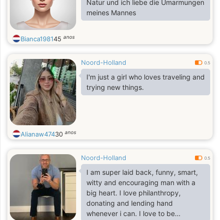
Natur und ich liebe die Umarmungen
meines Mannes
anos
Bianca1981
45
Noord-Holland
0.5
I'm just a girl who loves traveling and
trying new things.
anos
Alianaw474
30
Noord-Holland
0.5
I am super laid back, funny, smart,
witty and encouraging man with a
big heart. I love philanthropy,
donating and lending hand
whenever i can. I love to be