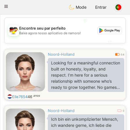
Deutsch
Dating
Toggle
Mode
Entrar
navigation
💖
Encontre seu par perfeito
💖
Baixe agora nosso aplicativo de namoro!
💕
💕
Noord-Holland
0.4
Looking for a meaningful connection
built on honesty, loyalty, and
respect. I’m here for a serious
relationship with someone who’s
ready to grow together. No games,
just real intentions. ❤️
anos
Elle7654
46
Noord-Holland
0
Ich bin ein unkomplizierter Mensch,
ich wandere gerne, ich liebe die