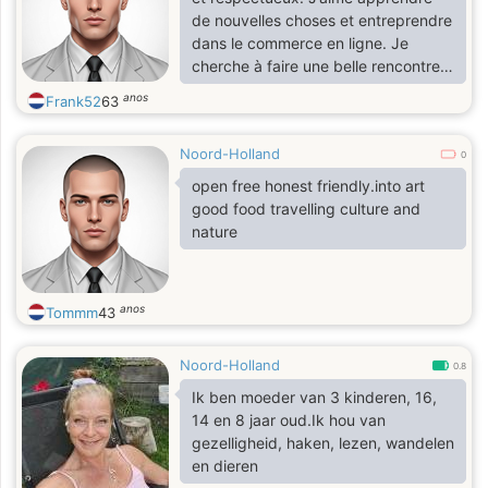
kann. Ich fühle mich zu gepflegten,
de nouvelles choses et entreprendre
gut riechenden und
dans le commerce en ligne. Je
selbstbewussten Männern
cherche à faire une belle rencontre
hingezogen, aber nicht zu
avec une personne sérieuse, gentille
anos
Frank52
63
arroganten, egoistischen,
et ouverte d’esprit. J’apprécie les
voreingenommenen od
discussions sincères, l’humour et les
Noord-Holland
personnes qui ont des projets dans
0
la vie.
open free honest friendly.into art
good food travelling culture and
nature
anos
Tommm
43
Noord-Holland
0.8
Ik ben moeder van 3 kinderen, 16,
14 en 8 jaar oud.Ik hou van
gezelligheid, haken, lezen, wandelen
en dieren