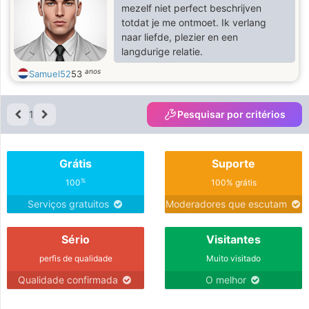
mezelf niet perfect beschrijven
totdat je me ontmoet. Ik verlang
naar liefde, plezier en een
langdurige relatie.
anos
Samuel52
53
1
Pesquisar por critérios
Grátis
Suporte
%
100
100% grátis
Serviços gratuitos
Moderadores que escutam
Sério
Visitantes
perfis de qualidade
Muito visitado
Qualidade confirmada
O melhor