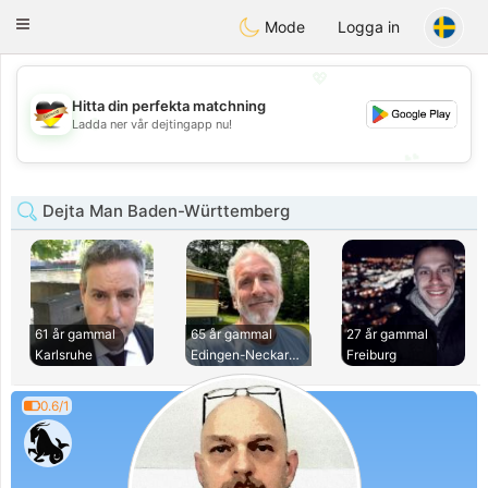
Deutsch
Dating
Toggle
Mode
Logga in
navigation
💖
Hitta din perfekta matchning
💖
Ladda ner vår dejtingapp nu!
💕
💕
Dejta Man Baden-Württemberg
61 år gammal
65 år gammal
27 år gammal
Karlsruhe
Edingen-Neckarhaus
Freiburg
0.6/1