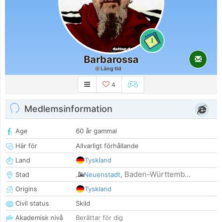
1
Barbarossa
Lång tid
4
Medlemsinformation
Age
60 år gammal
Här för
Allvarligt förhållande
Land
Tyskland
Baden-Württemb...
Stad
Neuenstadt
,
Origins
Tyskland
Civil status
Skild
Akademisk nivå
Berättar för dig