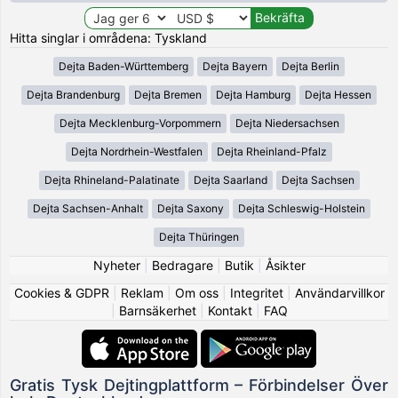
Hitta singlar i områdena: Tyskland
Dejta Baden-Württemberg
Dejta Bayern
Dejta Berlin
Dejta Brandenburg
Dejta Bremen
Dejta Hamburg
Dejta Hessen
Dejta Mecklenburg-Vorpommern
Dejta Niedersachsen
Dejta Nordrhein-Westfalen
Dejta Rheinland-Pfalz
Dejta Rhineland-Palatinate
Dejta Saarland
Dejta Sachsen
Dejta Sachsen-Anhalt
Dejta Saxony
Dejta Schleswig-Holstein
Dejta Thüringen
Nyheter
|
Bedragare
|
Butik
|
Åsikter
Cookies & GDPR
|
Reklam
|
Om oss
|
Integritet
|
Användarvillkor
|
Barnsäkerhet
|
Kontakt
|
FAQ
Gratis Tysk Dejtingplattform – Förbindelser Över