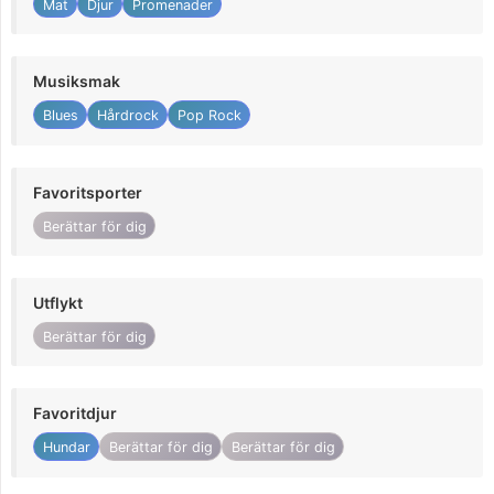
Mat
Djur
Promenader
Musiksmak
Blues
Hårdrock
Pop Rock
Favoritsporter
Berättar för dig
Utflykt
Berättar för dig
Favoritdjur
Hundar
Berättar för dig
Berättar för dig