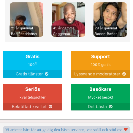
21 år gammal
45 år gammal
29 år gammal
Bad Friedrichsh
Gaggenau
Baden-Baden
Gratis
Support
%
100
100% gratis
Gratis tjänster
Lyssnande moderatorer
Seriös
Besökare
kvalitetsprofiler
Mycket besökt
Bekräftad kvalitet
Det bästa
Vi arbetar hårt för att ge dig den bästa servicen, var snäll och stöd oss