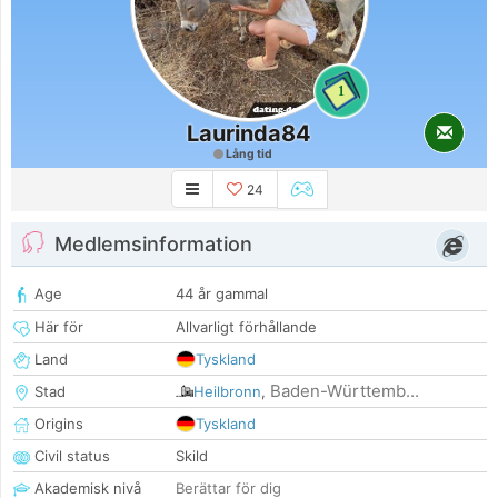
1
Laurinda84
Lång tid
24
Medlemsinformation
Age
44 år gammal
Här för
Allvarligt förhållande
Land
Tyskland
Baden-Württemb...
Stad
Heilbronn
,
Origins
Tyskland
Civil status
Skild
Akademisk nivå
Berättar för dig