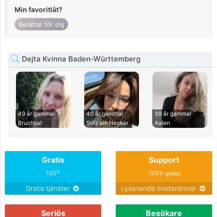
Min favoritlåt?
Berättar för dig
Dejta Kvinna Baden-Württemberg
49 år gammal
40 år gammal
39 år gammal
Bruchsal
Sulz am Neckar
Aalen
Gratis
Support
%
100
100% gratis
Gratis tjänster
Lyssnande moderatorer
Seriös
Besökare