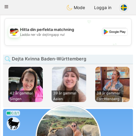
Deutsch
Dating
Toggle
Mode
Logga in
navigation
💖
Hitta din perfekta matchning
💖
Ladda ner vår dejtingapp nu!
💕
💕
Dejta Kvinna Baden-Württemberg
42 år gammal
39 år gammal
38 år gammal
Singen
Aalen
Forchtenberg
0.8/1