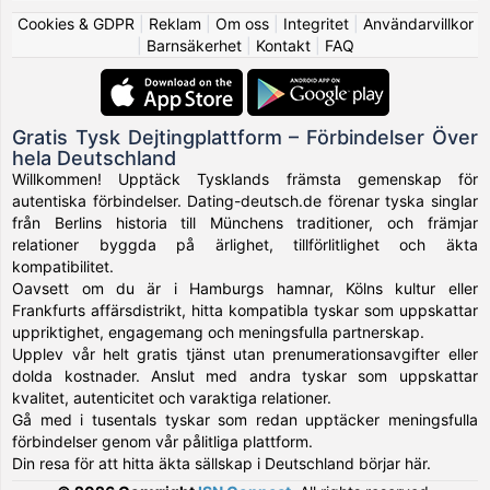
Cookies & GDPR
|
Reklam
|
Om oss
|
Integritet
|
Användarvillkor
|
Barnsäkerhet
|
Kontakt
|
FAQ
Gratis Tysk Dejtingplattform – Förbindelser Över
hela Deutschland
Willkommen! Upptäck Tysklands främsta gemenskap för
autentiska förbindelser. Dating-deutsch.de förenar tyska singlar
från Berlins historia till Münchens traditioner, och främjar
relationer byggda på ärlighet, tillförlitlighet och äkta
kompatibilitet.
Oavsett om du är i Hamburgs hamnar, Kölns kultur eller
Frankfurts affärsdistrikt, hitta kompatibla tyskar som uppskattar
uppriktighet, engagemang och meningsfulla partnerskap.
Upplev vår helt gratis tjänst utan prenumerationsavgifter eller
dolda kostnader. Anslut med andra tyskar som uppskattar
kvalitet, autenticitet och varaktiga relationer.
Gå med i tusentals tyskar som redan upptäcker meningsfulla
förbindelser genom vår pålitliga plattform.
Din resa för att hitta äkta sällskap i Deutschland börjar här.