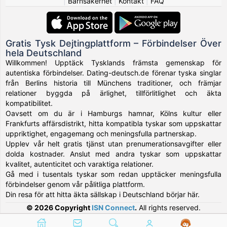
|
Barnsäkerhet
|
Kontakt
|
FAQ
Gratis Tysk Dejtingplattform – Förbindelser Över
hela Deutschland
Willkommen! Upptäck Tysklands främsta gemenskap för
autentiska förbindelser. Dating-deutsch.de förenar tyska singlar
från Berlins historia till Münchens traditioner, och främjar
relationer byggda på ärlighet, tillförlitlighet och äkta
kompatibilitet.
Oavsett om du är i Hamburgs hamnar, Kölns kultur eller
Frankfurts affärsdistrikt, hitta kompatibla tyskar som uppskattar
uppriktighet, engagemang och meningsfulla partnerskap.
Upplev vår helt gratis tjänst utan prenumerationsavgifter eller
dolda kostnader. Anslut med andra tyskar som uppskattar
kvalitet, autenticitet och varaktiga relationer.
Gå med i tusentals tyskar som redan upptäcker meningsfulla
förbindelser genom vår pålitliga plattform.
Din resa för att hitta äkta sällskap i Deutschland börjar här.
© 2026 Copyright
ISN Connect
.
All rights reserved.