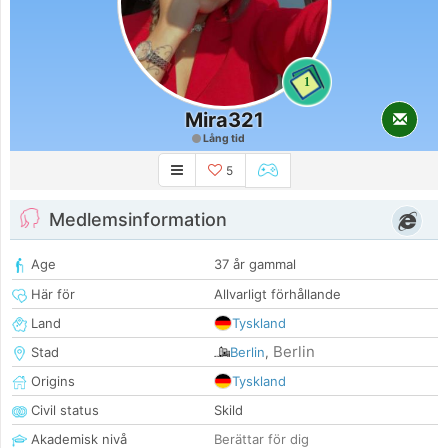
1
Mira321
Lång tid
5
Medlemsinformation
Age
37 år gammal
Här för
Allvarligt förhållande
Land
Tyskland
Berlin
Stad
Berlin
,
Origins
Tyskland
Civil status
Skild
Akademisk nivå
Berättar för dig