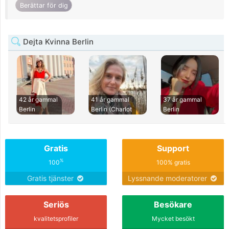
Berättar för dig
Dejta Kvinna Berlin
42 år gammal
41 år gammal
37 år gammal
Berlin
Berlin (Charlot
Berlin
Gratis
Support
%
100
100% gratis
Gratis tjänster
Lyssnande moderatorer
Seriös
Besökare
kvalitetsprofiler
Mycket besökt