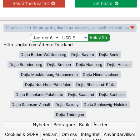
Bekräftad kvalitet
Det bästa
Vi arbetar hårt för att ge dig den bästa servicen, var snäll och stöd oss
Hitta singlar i områdena: Tyskland
Dejta Baden-Württemberg
Dejta Bayern
Dejta Berlin
Dejta Brandenburg
Dejta Bremen
Dejta Hamburg
Dejta Hessen
Dejta Mecklenburg-Vorpommern
Dejta Niedersachsen
Dejta Nordrhein-Westfalen
Dejta Rheinland-Pfalz
Dejta Rhineland-Palatinate
Dejta Saarland
Dejta Sachsen
Dejta Sachsen-Anhalt
Dejta Saxony
Dejta Schleswig-Holstein
Dejta Thüringen
Nyheter
|
Bedragare
|
Butik
|
Åsikter
Cookies & GDPR
|
Reklam
|
Om oss
|
Integritet
|
Användarvillkor