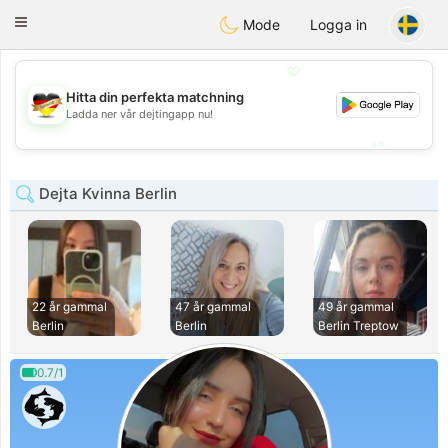
Deutsch
Dating
Toggle
Mode
Logga in
navigation
💖
Hitta din perfekta matchning
💖
Ladda ner vår dejtingapp nu!
💕
💕
Dejta Kvinna Berlin
22 år gammal
47 år gammal
49 år gammal
Berlin
Berlin
Berlin Treptow
0.7/1