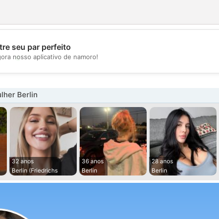
re seu par perfeito
💖
gora nosso aplicativo de namoro!
💕
her Berlin
32 anos
36 anos
28 anos
Berlin (Friedrichs
Berlin
Berlin