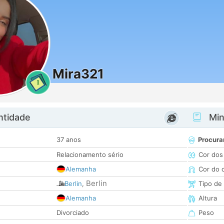
Mira321
1
ntidade
Minh
37 anos
Procura
Relacionamento sério
Cor dos
Alemanha
Cor do 
Berlin
Berlin
,
Tipo de
Alemanha
Altura
Divorciado
Peso