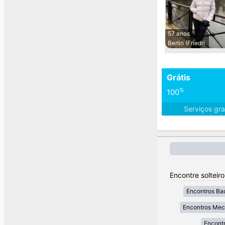
57 anos
Berlin (Friedri
Grátis
%
100
Serviços gra
Encontre solteir
Encontros Ba
Encontros Mec
Encontr