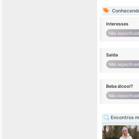
Conhecendo
Interesses
Não especifica
Saída
Não especifica
Beba álcool?
Não especifica
Encontros mu