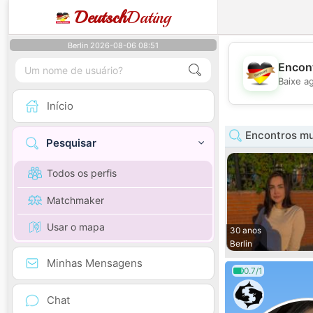
Deutsch
Dating
Berlin 2026-08-06 08:51
Encont
Baixe a
Início
Encontros mul
Pesquisar
Todos os perfis
Matchmaker
Usar o mapa
30 anos
Berlin
Minhas Mensagens
0.7/1
Chat