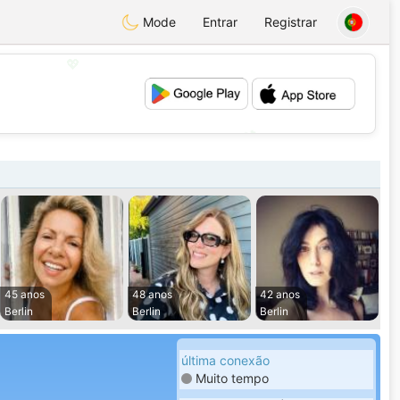
Mode
Entrar
Registrar
💖
💕
45 anos
48 anos
42 anos
Berlin
Berlin
Berlin
última conexão
Muito tempo