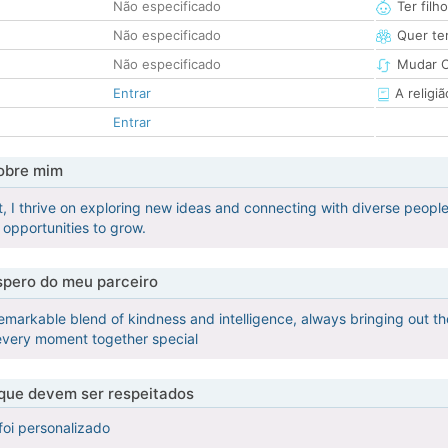
Não especificado
Ter filh
Não especificado
Quer ter
Não especificado
Mudar C
Entrar
A religiã
Entrar
obre mim
, I thrive on exploring new ideas and connecting with diverse people
opportunities to grow.
pero do meu parceiro
remarkable blend of kindness and intelligence, always bringing out th
every moment together special
 que devem ser respeitados
foi personalizado