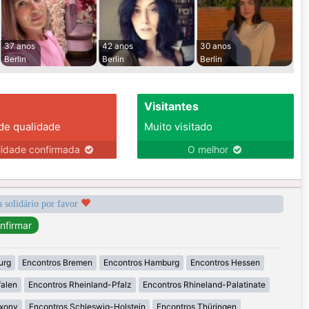
37 anos
42 anos
30 anos
Berlin
Berlin
Berlin
Visitantes
 de qualidade
Muito visitado
lidade confirmada
O melhor
a solidário por favor
urg
Encontros Bremen
Encontros Hamburg
Encontros Hessen
falen
Encontros Rheinland-Pfalz
Encontros Rhineland-Palatinate
axony
Encontros Schleswig-Holstein
Encontros Thüringen