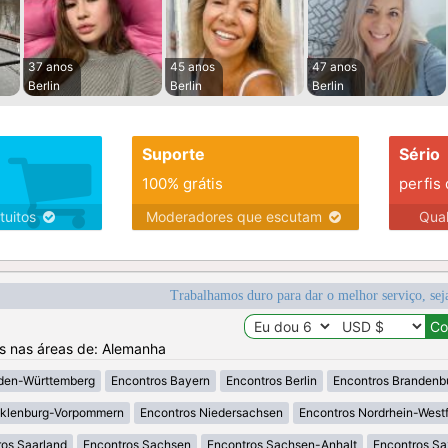
37 anos
45 anos
47 anos
Berlin
Berlin
Berlin
Suporte
Sério
100% grátis
perfis
tuitos
Moderadores que escutam
Qua
Trabalhamos duro para dar o melhor serviço, sej
os nas áreas de: Alemanha
den-Württemberg
Encontros Bayern
Encontros Berlin
Encontros Brandenb
klenburg-Vorpommern
Encontros Niedersachsen
Encontros Nordrhein-West
os Saarland
Encontros Sachsen
Encontros Sachsen-Anhalt
Encontros S