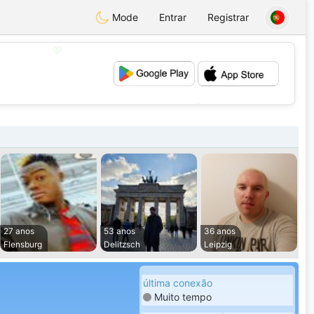
Mode
Entrar
Registrar
💖
💕
27 anos
53 anos
36 anos
Flensburg
Delitzsch
Leipzig
última conexão
Muito tempo