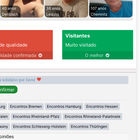
40 anos
36 anos
107 anos
Delitzsch
Leipzig
Chemnitz
Visitantes
 de qualidade
Muito visitado
lidade confirmada
O melhor
a solidário por favor
urg
Encontros Bremen
Encontros Hamburg
Encontros Hessen
falen
Encontros Rheinland-Pfalz
Encontros Rhineland-Palatinate
axony
Encontros Schleswig-Holstein
Encontros Thüringen
piniões