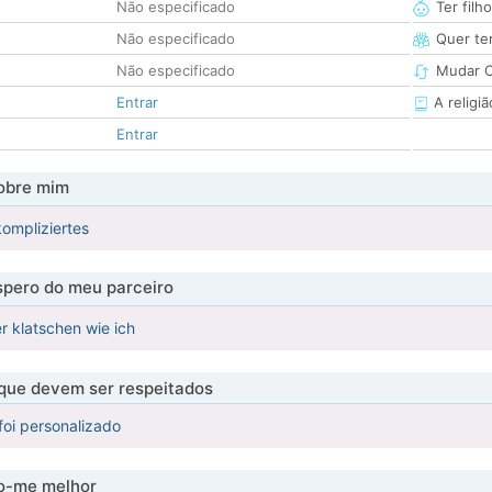
Não especificado
Ter filh
Não especificado
Quer ter
Não especificado
Mudar C
Entrar
A religiã
Entrar
obre mim
ompliziertes
pero do meu parceiro
er klatschen wie ich
 que devem ser respeitados
foi personalizado
-me melhor