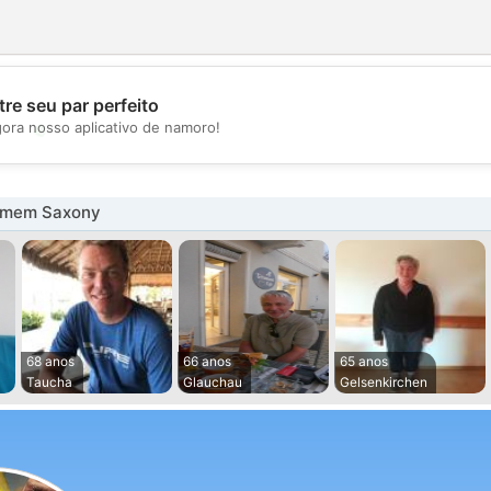
re seu par perfeito
💖
gora nosso aplicativo de namoro!
💕
omem Saxony
68 anos
66 anos
65 anos
Taucha
Glauchau
Gelsenkirchen