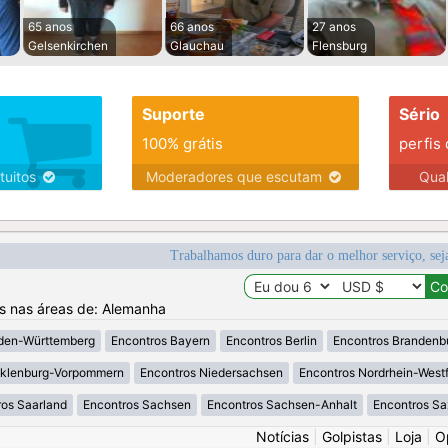
65 anos
66 anos
27 anos
Gelsenkirchen
Glauchau
Flensburg
Suporte
Sério
100% grátis
perfis
tuitos
Moderadores que escutam
Qua
Trabalhamos duro para dar o melhor serviço, sej
os nas áreas de: Alemanha
den-Württemberg
Encontros Bayern
Encontros Berlin
Encontros Brandenb
klenburg-Vorpommern
Encontros Niedersachsen
Encontros Nordrhein-West
os Saarland
Encontros Sachsen
Encontros Sachsen-Anhalt
Encontros S
Notícias
|
Golpistas
|
Loja
|
O