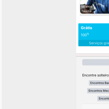
68 anos
Taucha
Grátis
%
100
Serviços gra
Encontre solteir
Encontros Ba
Encontros Mec
Encontr