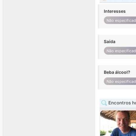
Interesses
Não especifica
Saída
Não especifica
Beba álcool?
Não especifica
Encontros 