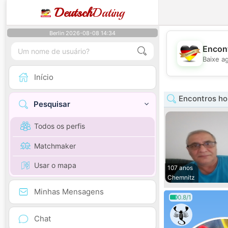
Deutsch
Dating
Berlin 2026-08-08 14:34
Encont
Baixe a
Início
Encontros h
Pesquisar
Todos os perfis
Matchmaker
Usar o mapa
107 anos
Chemnitz
Minhas Mensagens
0.8/1
Chat