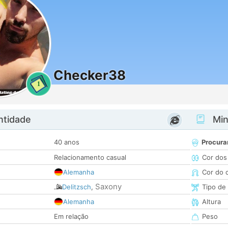
Checker38
1
ntidade
Minh
40 anos
Procura
Relacionamento casual
Cor dos
Alemanha
Cor do 
Saxony
Delitzsch
,
Tipo de
Alemanha
Altura
Em relação
Peso